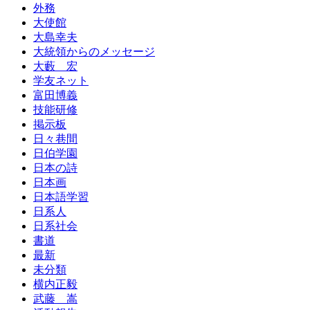
外務
大使館
大島幸夫
大統領からのメッセージ
大藪 宏
学友ネット
富田博義
技能研修
掲示板
日々巷間
日伯学園
日本の詩
日本画
日本語学習
日系人
日系社会
書道
最新
未分類
横内正毅
武藤 嵩