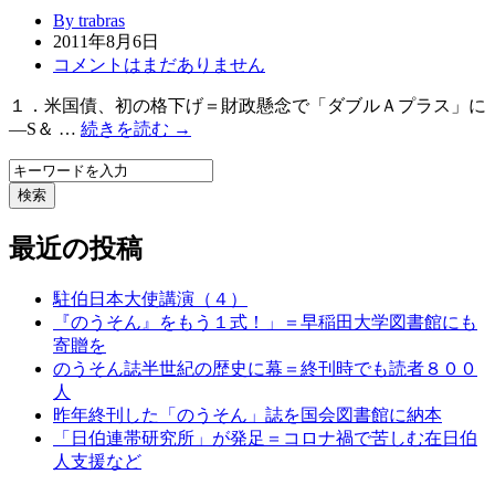
By trabras
2011年8月6日
コメントはまだありません
１．米国債、初の格下げ＝財政懸念で「ダブルＡプラス」に
―S＆ …
続きを読む →
検索
最近の投稿
駐伯日本大使講演（４）
『のうそん』をもう１式！」＝早稲田大学図書館にも
寄贈を
のうそん誌半世紀の歴史に幕＝終刊時でも読者８００
人
昨年終刊した「のうそん」誌を国会図書館に納本
「日伯連帯研究所」が発足＝コロナ禍で苦しむ在日伯
人支援など