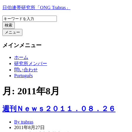
コ
日伯連帯研究所「ONG Trabras」
ン
テ
検索
ン
ツ
メニュー
へ
ス
メインメニュー
キ
ッ
ホーム
プ
研究所メンバー
問い合わせ
Português
月:
2011年8月
週刊Ｎｅｗｓ２０１１．０８．２６
By trabras
2011年8月27日