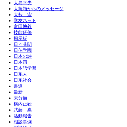
大島幸夫
大統領からのメッセージ
大藪 宏
学友ネット
富田博義
技能研修
掲示板
日々巷間
日伯学園
日本の詩
日本画
日本語学習
日系人
日系社会
書道
最新
未分類
横内正毅
武藤 嵩
活動報告
相談事例