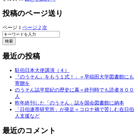
投稿のページ送り
ページ
1
ページ
2
次
検索
最近の投稿
駐伯日本大使講演（４）
『のうそん』をもう１式！」＝早稲田大学図書館にも
寄贈を
のうそん誌半世紀の歴史に幕＝終刊時でも読者８００
人
昨年終刊した「のうそん」誌を国会図書館に納本
「日伯連帯研究所」が発足＝コロナ禍で苦しむ在日伯
人支援など
最近のコメント