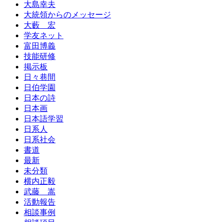
大島幸夫
大統領からのメッセージ
大藪 宏
学友ネット
富田博義
技能研修
掲示板
日々巷間
日伯学園
日本の詩
日本画
日本語学習
日系人
日系社会
書道
最新
未分類
横内正毅
武藤 嵩
活動報告
相談事例