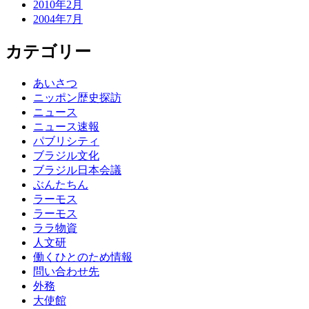
2010年2月
2004年7月
カテゴリー
あいさつ
ニッポン歴史探訪
ニュース
ニュース速報
パブリシティ
ブラジル文化
ブラジル日本会議
ぶんたちん
ラーモス
ラーモス
ララ物資
人文研
働くひとのため情報
問い合わせ先
外務
大使館