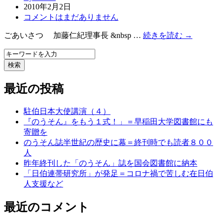
2010年2月2日
コメントはまだありません
ごあいさつ 加藤仁紀理事長 &nbsp …
続きを読む →
検索
最近の投稿
駐伯日本大使講演（４）
『のうそん』をもう１式！」＝早稲田大学図書館にも
寄贈を
のうそん誌半世紀の歴史に幕＝終刊時でも読者８００
人
昨年終刊した「のうそん」誌を国会図書館に納本
「日伯連帯研究所」が発足＝コロナ禍で苦しむ在日伯
人支援など
最近のコメント