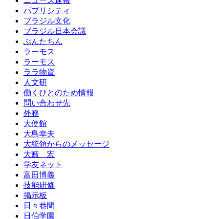
ニュース速報
パブリシティ
ブラジル文化
ブラジル日本会議
ぶんたちん
ラーモス
ラーモス
ララ物資
人文研
働くひとのため情報
問い合わせ先
外務
大使館
大島幸夫
大統領からのメッセージ
大藪 宏
学友ネット
富田博義
技能研修
掲示板
日々巷間
日伯学園