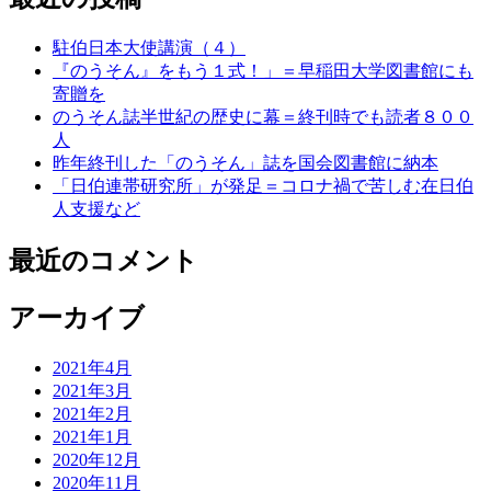
駐伯日本大使講演（４）
『のうそん』をもう１式！」＝早稲田大学図書館にも
寄贈を
のうそん誌半世紀の歴史に幕＝終刊時でも読者８００
人
昨年終刊した「のうそん」誌を国会図書館に納本
「日伯連帯研究所」が発足＝コロナ禍で苦しむ在日伯
人支援など
最近のコメント
アーカイブ
2021年4月
2021年3月
2021年2月
2021年1月
2020年12月
2020年11月