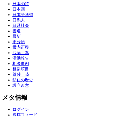
日本の詩
日本画
日本語学習
日系人
日系社会
書道
最新
未分類
横内正毅
武藤 嵩
活動報告
相談事例
相談項目
眞砂 睦
移住の歴史
設立趣意
メタ情報
ログイン
投稿フィード