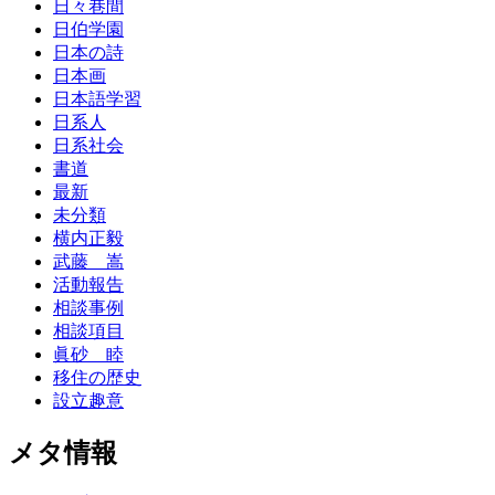
日々巷間
日伯学園
日本の詩
日本画
日本語学習
日系人
日系社会
書道
最新
未分類
横内正毅
武藤 嵩
活動報告
相談事例
相談項目
眞砂 睦
移住の歴史
設立趣意
メタ情報