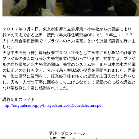
２０１７年３月７日、東京都多摩市立多摩第一小学校からの要請により
我々の同志である上田 茂氏（早大移住研究会OB）が、６年生（１２７
人）の総合学習授業で「ブラジルの水力発電」という演題で講義を行いま
した。
氏は中央開発（株）取締役兼ブラジル社長として永年に亘りJICAの仕事で
ブラジルのダム建設等水力発電事業に携わっています。授業では、ブラジ
ルの自然環境と水力発電の関係、発電のシステム等、また日本の水力発電
の状況との比較も交え、分かり易く興味深い授業を展開されました。児童
も非常に活発に質問をし、授業終了後も多くの児童が上田氏の前に列をな
し、氏も一人づつ丁寧に回答をして上げるなどして児童の心に残る講義と
なり学校側に非常に感謝されました。
講義使用スライド
http://ongtrabras.org/jp/images/stories/PDF/uedalecture.pdf
講師 プロフィール