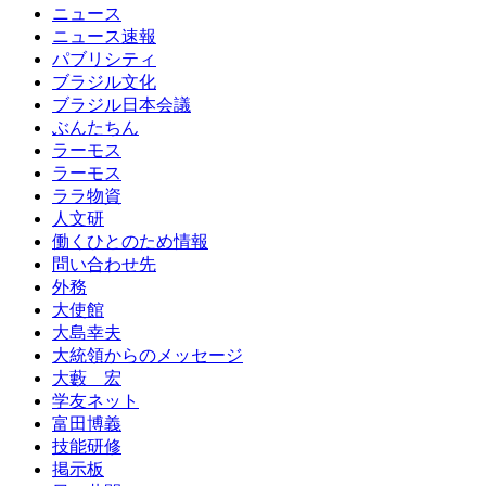
ニュース
ニュース速報
パブリシティ
ブラジル文化
ブラジル日本会議
ぶんたちん
ラーモス
ラーモス
ララ物資
人文研
働くひとのため情報
問い合わせ先
外務
大使館
大島幸夫
大統領からのメッセージ
大藪 宏
学友ネット
富田博義
技能研修
掲示板