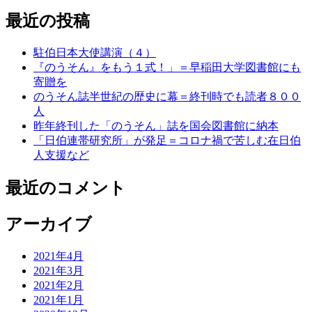
最近の投稿
駐伯日本大使講演（４）
『のうそん』をもう１式！」＝早稲田大学図書館にも
寄贈を
のうそん誌半世紀の歴史に幕＝終刊時でも読者８００
人
昨年終刊した「のうそん」誌を国会図書館に納本
「日伯連帯研究所」が発足＝コロナ禍で苦しむ在日伯
人支援など
最近のコメント
アーカイブ
2021年4月
2021年3月
2021年2月
2021年1月