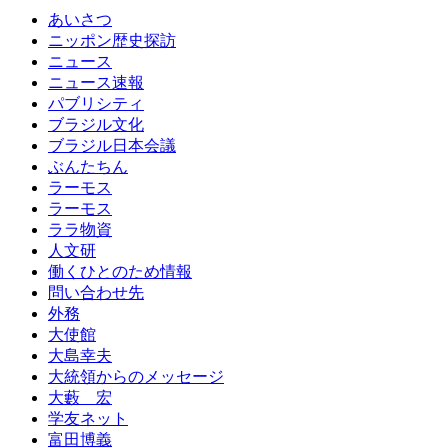
あいさつ
ニッポン歴史探訪
ニュース
ニュース速報
パブリシティ
ブラジル文化
ブラジル日本会議
ぶんたちん
ラーモス
ラーモス
ララ物資
人文研
働くひとのため情報
問い合わせ先
外務
大使館
大島幸夫
大統領からのメッセージ
大藪 宏
学友ネット
富田博義