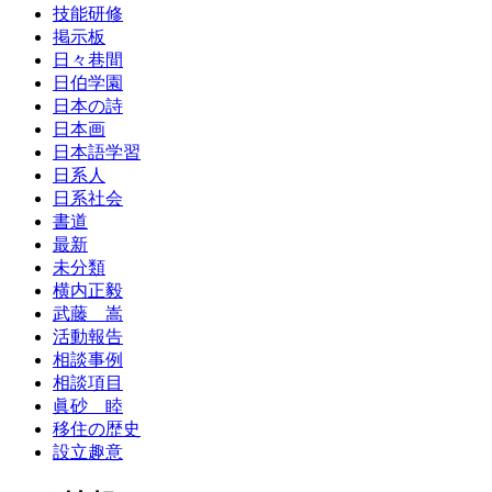
技能研修
掲示板
日々巷間
日伯学園
日本の詩
日本画
日本語学習
日系人
日系社会
書道
最新
未分類
横内正毅
武藤 嵩
活動報告
相談事例
相談項目
眞砂 睦
移住の歴史
設立趣意