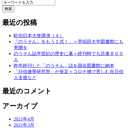
検索
最近の投稿
駐伯日本大使講演（４）
『のうそん』をもう１式！」＝早稲田大学図書館にも
寄贈を
のうそん誌半世紀の歴史に幕＝終刊時でも読者８００
人
昨年終刊した「のうそん」誌を国会図書館に納本
「日伯連帯研究所」が発足＝コロナ禍で苦しむ在日伯
人支援など
最近のコメント
アーカイブ
2021年4月
2021年3月