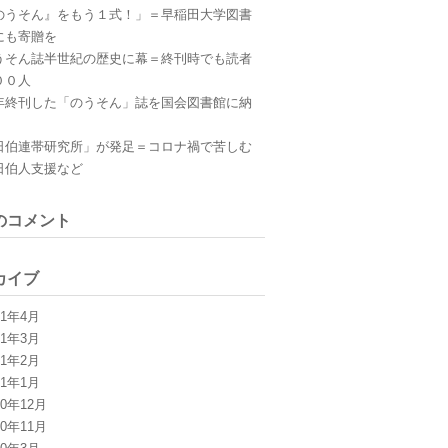
のうそん』をもう１式！」＝早稲田大学図書
にも寄贈を
うそん誌半世紀の歴史に幕＝終刊時でも読者
００人
年終刊した「のうそん」誌を国会図書館に納
日伯連帯研究所」が発足＝コロナ禍で苦しむ
日伯人支援など
のコメント
カイブ
21年4月
21年3月
21年2月
21年1月
20年12月
20年11月