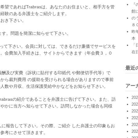
『
望であればTrabrasは、あなたのお住まいと、相手方を管
館
の経験のある弁護士をご紹介します。
の
知おき下さい。
８
昨
付けます。問題を簡潔に知らせて下さい。
本
「
になって下さい。会員に対しては、できるだけ廉価でサービスを
在
す。会費加入手続きは、サイトからできます（年会費３，０
最近
酬及び実費（訴状に貼付する印紙代 や郵便切手代等）で
から裁判費用 の援助を受けられる場合がありますので事前
アー
の人数や月収、生活保護受給中かなどをお知らせ下さい。
20
abrasの紹介であることを弁護士に告げて下さい。また、訪
20
速やかに当方へ知らせて下さい。訪問しなかった場合も同様
20
20
20
に報告して下さい。その際、ご紹介 した弁護士の印象もお
20
の参考にさせて頂きます。