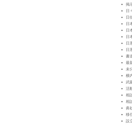
掲
日
日
日
日
日
日
日
書
最
未
横
武
活
相
相
眞
移
設