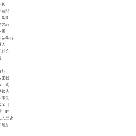
示板
々巷間
伯学園
本の詩
本画
本語学習
系人
系社会
道
新
分類
内正毅
藤 嵩
動報告
談事例
談項目
砂 睦
住の歴史
立趣意