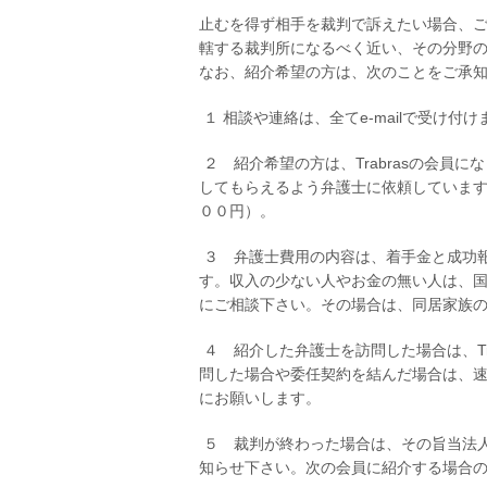
止むを得ず相手を裁判で訴えたい場合、ご希
轄する裁判所になるべく近い、その分野
なお、紹介希望の方は、次のことをご承
１ 相談や連絡は、全てe-mailで受け
２ 紹介希望の方は、Trabrasの会員
してもらえるよう弁護士に依頼していま
００円）。
３ 弁護士費用の内容は、着手金と成功報
す。収入の少ない人やお金の無い人は、国
にご相談下さい。その場合は、同居家族
４ 紹介した弁護士を訪問した場合は、Tr
問した場合や委任契約を結んだ場合は、
にお願いします。
５ 裁判が終わった場合は、その旨当法人
知らせ下さい。次の会員に紹介する場合