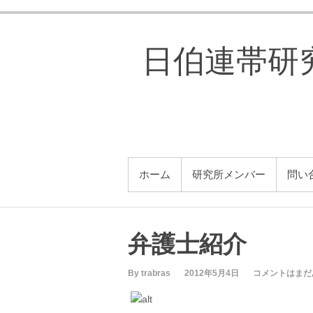
コ
ン
テ
日伯連帯研究所
ン
ツ
へ
ス
キ
ッ
プ
メインメニュー
ホーム
研究所メンバー
問い
弁護士紹介
By trabras
2012年5月4日
コメントはまだ