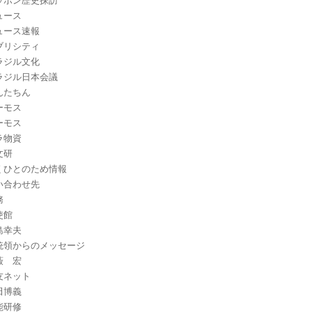
ッポン歴史探訪
ュース
ュース速報
ブリシティ
ラジル文化
ラジル日本会議
んたちん
ーモス
ーモス
ラ物資
文研
くひとのため情報
い合わせ先
務
使館
島幸夫
統領からのメッセージ
藪 宏
友ネット
田博義
能研修