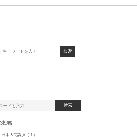
検索
検索
の投稿
伯日本大使講演（４）