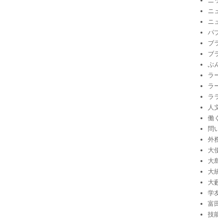
ニ
ニ
ニ
パ
ブ
ブ
ぶ
ラ
ラ
ラ
人
働
問
外
大
大
大
大
学
富
技