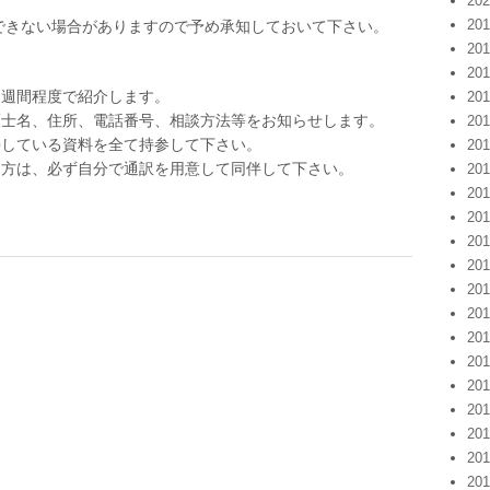
20
20
できない場合がありますので予め承知しておいて下さい。
20
20
２週間程度で紹介します。
20
護士名、住所、電話番号、相談方法等をお知らせします。
20
持している資料を全て持参して下さい。
20
な方は、必ず自分で通訳を用意して同伴して下さい。
20
20
20
20
20
20
20
20
20
20
20
20
20
20