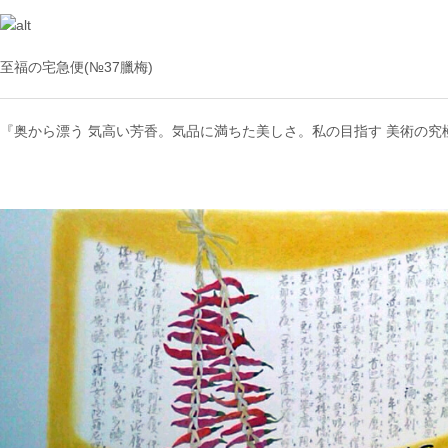
至福の宅急便(№37臘梅)
『奥から漂う 気高い芳香。気品に満ちた美しさ。私の目指す 美術の究極