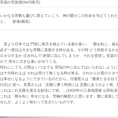
至福の宅急便(№33南天)
いかなる苦難も慶びに変えていこう。神の愛がこの生命を与えてくれた
と。 妙遊(戴造)
昔より日本では 門前に南天を植えている家が多い。「難を転じ」福
必ず一度位は大きな苦難に直面する時がある。その時 どう対処するか
ロオロするか 泣き叫んで 絶望に沈んでしまうか、それを受容し 安楽
かで 幸せに大きな違いが出てくる。
何れにしても 人間は いつまでも 苦悩の中に沈んではいられないよう
は十分味わえば それは溶けて無くなる時が来る。それからが真のスタ
は幸せになるようにできているのだから。日蓮聖人は「難来たるを以て
口伝)と述べ、良寛さんは「災難に遭う時節には 災難にあうがよく候。
これはこれ災難を逃るる妙法にて候。」(1828年の三条地震後 山田杜
これは「難を転じ 幸せになる」究極の極意だと思います。難に直面し
せんが、よくよく味わって生きたいものです。