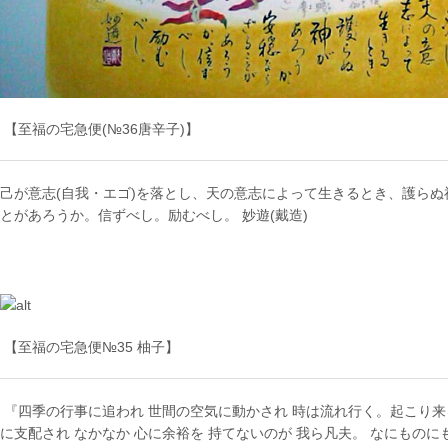
【至福の宅急便(№36唐辛子)】
己が意志(自我・エゴ)を落とし、天の意志によって生きるとき、護ら
とがあろうか。信ずべし。励むべし。 妙遊(戴造)
【至福の宅急便№35 柚子】
『四季の行事に追われ 世間の空気に動かされ 時は流れ行く。起こり来
に支配され なかなか 心に余裕を 持てないのが 我ら凡夫。 なにものに