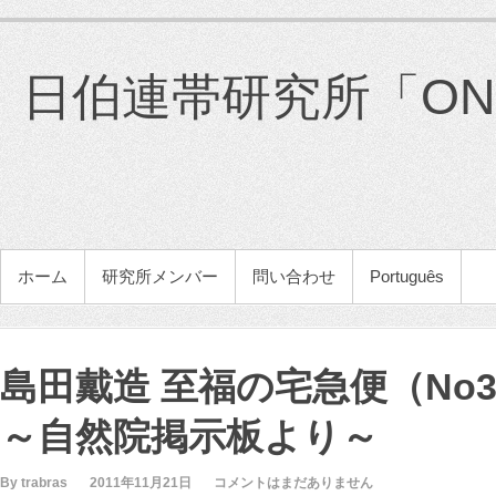
コ
ン
テ
日伯連帯研究所「ONG 
ン
ツ
へ
ス
キ
ッ
プ
メインメニュー
ホーム
研究所メンバー
問い合わせ
Português
島田戴造 至福の宅急便（No
～自然院掲示板より～
By trabras
2011年11月21日
コメントはまだありません