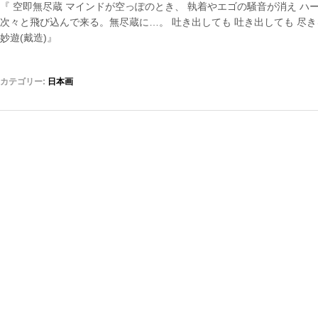
『 空即無尽蔵 マインドが空っぽのとき、 執着やエゴの騒音が消え ハ
次々と飛び込んで来る。無尽蔵に…。 吐き出しても 吐き出しても 尽き
妙遊(戴造)』
カテゴリー:
日本画