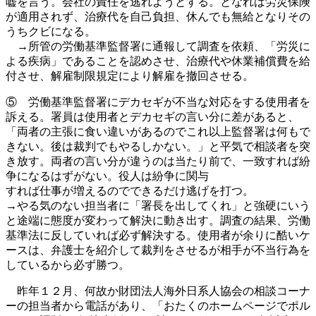
嘘を言う。会社の責任を逃れようとする。となれば労災保険
が適用されず、治療代を自己負担、休んでも無給となりその
うちクビになる。
→所管の労働基準監督署に通報して調査を依頼、「労災に
よる疾病」であることを認めさせ、治療代や休業補償費を給
付させ、解雇制限規定により解雇を撤回させる。
⑤ 労働基準監督署にデカセギが不当な対応をする使用者を
訴える。署員は使用者とデカセギの言い分に差があると、
「両者の主張に食い違いがあるのでこれ以上監督署は何もで
きない。後は裁判でもやるしかない。」と平気で相談者を突
き放す。両者の言い分が違うのは当たり前で、一致すれば紛
争になるはずがない。役人は紛争に関与
すれば仕事が増えるのでできるだけ逃げを打つ。
→やる気のない担当者に「署長を出してくれ」と強硬にいう
と途端に態度が変わって解決に動き出す。調査の結果、労働
基準法に反していれば必ず解決する。使用者が余りに酷いケ
ースは、弁護士を紹介して裁判をさせるが相手が不当行為を
しているから必ず勝つ。
昨年１２月、何故か財団法人海外日系人協会の相談コーナ
ーの担当者から電話があり、「おたくのホームページでポル