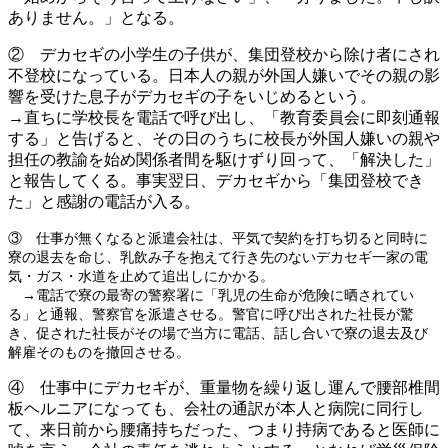
ありません。」となる。
② デカセギの小学生の子供が、集団登校から除け者にされ
不登校になっている。日本人の親が外国人嫌いでその親の影
響を受けた息子がデカセギの子をいじめるという。
→直ちに学校長を電話で呼び出し、「教育委員会に即刻通報
する」と告げると、その日のうちに校長が外国人嫌いの親や
担任の教諭を始め関係者間を駆けずり回って、「解決した」
と報告してくる。事実翌日、デカセギから「集団登校でき
た」と感謝の電話が入る。
③ 仕事が無くなると派遣会社は、平気で契約を打ち切ると同時に
寮の退去を命じ、乳飲み子を抱えて行き先のないデカセギ一家の電
気・ガス・水道を止めて追出しにかかる。
→電話で寮の最寄の警察署に「乳児の生命が危険に晒されてい
る」と通報、警察官を派遣させる。警官に呼び出された社長が驚
き、促された社長がその場で当方に電話、話し合いで寮の退去及び
解雇そのものを撤回させる。
④ 仕事中にデカセギが、重量物を繰り返し運んで腰部椎間
板ヘルニアになっても、会社の通訳が本人と病院に同行し
て、来日前から腰痛持ちだった、つまり持病であると医師に