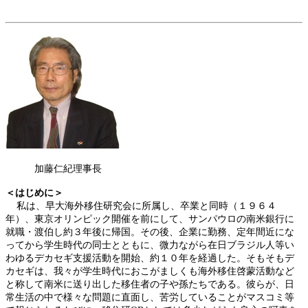
加藤仁紀理事長
＜はじめに＞
私は、早大海外移住研究会に所属し、卒業と同時（１９６４
年）、東京オリンピック開催を前にして、サンパウロの南米銀行に
就職・渡伯し約３年後に帰国。その後、企業に勤務、定年間近にな
ってから学生時代の同士とともに、微力ながら在日ブラジル人等い
わゆるデカセギ支援活動を開始、約１０年を経過した。そもそもデ
カセギは、我々が学生時代におこがましくも海外移住啓蒙活動など
と称して南米に送り出した移住者の子や孫たちである。彼らが、日
常生活の中で様々な問題に直面し、苦労していることがマスコミ等