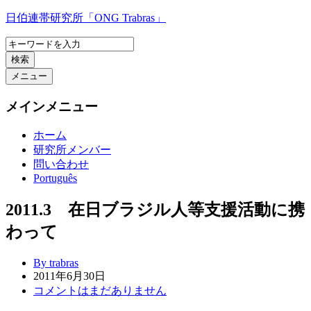
コ
日伯連帯研究所「ONG Trabras」
ン
テ
検索
ン
ツ
メニュー
へ
ス
メインメニュー
キ
ッ
ホーム
プ
研究所メンバー
問い合わせ
Português
2011.3 在日ブラジル人等支援活動に携
わって
By trabras
2011年6月30日
コメントはまだありません