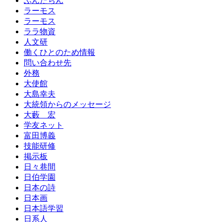
ぶんたちん
ラーモス
ラーモス
ララ物資
人文研
働くひとのため情報
問い合わせ先
外務
大使館
大島幸夫
大統領からのメッセージ
大藪 宏
学友ネット
富田博義
技能研修
掲示板
日々巷間
日伯学園
日本の詩
日本画
日本語学習
日系人