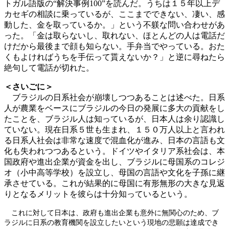
トガル語版の“解決事例100”を読んだ。うちは１５年以上デ
カセギの相談に乗っているが、ここまでできない、凄い、感
動した、金を取っているか。」という不躾な問い合わせがあ
った。「金は取らないし、取れない、ほとんどの人は電話だ
けだから最後まで顔も知らない。手弁当でやっている。おた
くもよければうちを手伝って貰えないか？」と逆に尋ねたら
絶句して電話が切れた。
＜さいごに＞
ブラジルの日系社会が崩壊しつつあることは述べた。日系
人が農業をベースにブラジルの今日の発展に多大の貢献をし
たことを、ブラジル人は知っているが、日本人は余り認識し
ていない。現在日系５世も生まれ、１５０万人以上と言われ
る日系人社会は非常な速度で混血化が進み、日本の言語も文
化も失われつつあるという。ドイツやイタリア系社会は、本
国政府や進出企業が資金を出し、ブラジルに母国系のコレジ
オ（小中高等学校）を設立し、母国の言語や文化を子孫に継
承させている。これが結果的に母国に有形無形の大きな見返
りとなるメリットを彼らは十分知っているという。
これに対して日本は、政府も進出企業も意外に無関心のため、ブ
ラジルに日系の教育機関を設立したいという現地の悲願は達成でき