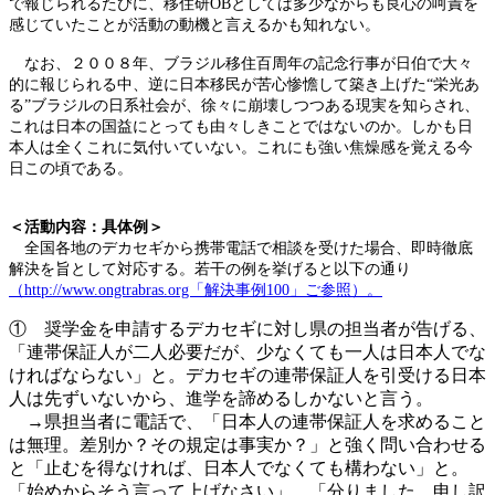
で報じられるたびに、移住研OBとしては多少ながらも良心の呵責を
感じていたことが活動の動機と言えるかも知れない。
なお、２００８年、ブラジル移住百周年の記念行事が日伯で大々
的に報じられる中、逆に日本移民が苦心惨憺して築き上げた“栄光あ
る”ブラジルの日系社会が、徐々に崩壊しつつある現実を知らされ、
これは日本の国益にとっても由々しきことではないのか。しかも日
本人は全くこれに気付いていない。これにも強い焦燥感を覚える今
日この頃である。
＜活動内容：具体例＞
全国各地のデカセギから携帯電話で相談を受けた場合、即時徹底
解決を旨として対応する。若干の例を挙げると以下の通り
（http://www.ongtrabras.org「解決事例100」ご参照）。
① 奨学金を申請するデカセギに対し県の担当者が告げる、
「連帯保証人が二人必要だが、少なくても一人は日本人でな
ければならない」と。デカセギの連帯保証人を引受ける日本
人は先ずいないから、進学を諦めるしかないと言う。
→県担当者に電話で、「日本人の連帯保証人を求めること
は無理。差別か？その規定は事実か？」と強く問い合わせる
と「止むを得なければ、日本人でなくても構わない」と。
「始めからそう言って上げなさい」、「分りました。申し訳