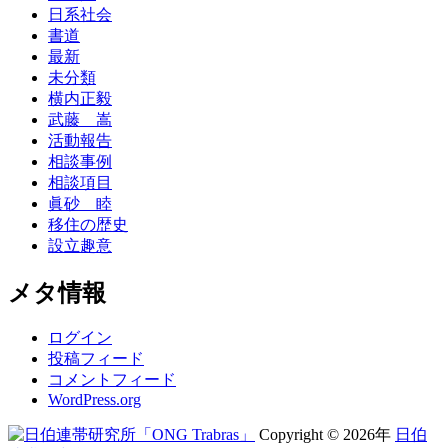
日系社会
書道
最新
未分類
横内正毅
武藤 嵩
活動報告
相談事例
相談項目
眞砂 睦
移住の歴史
設立趣意
メタ情報
ログイン
投稿フィード
コメントフィード
WordPress.org
Copyright © 2026年
日伯