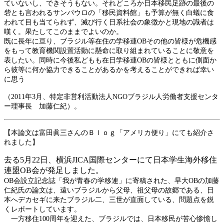
ていないし、できそうもない。それどころか日本移民足跡の最後の
砦とも言われるサンパウロの「移民資料館」も予算が無く白蟻に食
われて目も当てられず、滅び行く日系社会の象徴かと現地の識者は
嘆く。果たしてこのままでよいのか。
既に長年に亘り、ブラジル等在住の学移連OBその他の皆様が危機感
をもって教育機関設置活動に懸命に取り組まれていることに敬意を
表したい。同時に今後私どもも在日学移連OBの皆様とともに側面か
ら彼等に何か協力できることがあるかを考えることができれば幸い
に思う
（2011年3月、特定非営利活動法人NGOブラジル人労働者支援センタ
ー理事長 加藤仁紀）。
【本論文は富田眞三さんのＢｌｏｇ「アメリカ便り」にても紹介さ
れました】
去る
5
月
22
日、横浜
JICA
国際センターにて日本学生海外移住
連盟
OB
会が発足しました。
OB
会設立記念誌「我が青春の学移連」に寄稿された、早大
OB
の加藤
仁紀氏の論文は、遠いブラジルから父母、祖父母の故郷である、日
本へデカセギに来たブラジル二、三世が直面している、問題点を鋭
くレポートしています。
一方移住
100
周年を迎えた、ブラジルでは、日本移民が苦心惨憺し