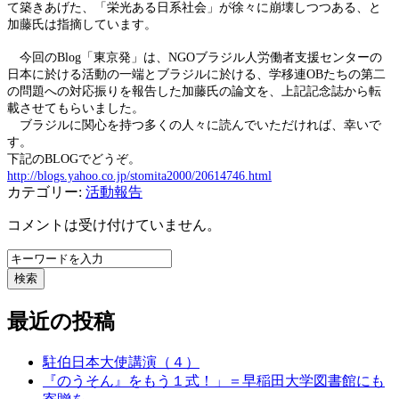
て築きあげた、「栄光ある日系社会」が徐々に崩壊しつつある、と
加藤氏は指摘しています。
今回の
Blog
「東京発」は、
NGO
ブラジル人労働者支援センター
の
日本に於ける活動の一端とブラジルに於ける、学移連
OB
たちの第二
の問題への対応振りを報告した加藤氏の論文を、上記記念誌から転
載させてもらいました。
ブラジルに関心を持つ多くの人々に読んでいただければ、幸いで
す。
下記の
BLOG
でどうぞ。
http://blogs.yahoo.co.jp/stomita2000/20614746.html
カテゴリー:
活動報告
コメントは受け付けていません。
検索
最近の投稿
駐伯日本大使講演（４）
『のうそん』をもう１式！」＝早稲田大学図書館にも