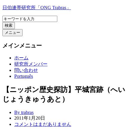
コ
日伯連帯研究所「ONG Trabras」
ン
テ
検索
ン
ツ
メニュー
へ
ス
メインメニュー
キ
ッ
ホーム
プ
研究所メンバー
問い合わせ
Português
【ニッポン歴史探訪】平城宮跡（へい
じょうきゅうあと）
By trabras
2011年1月20日
コメントはまだありません