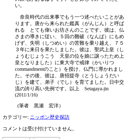
い。
奈良時代の出来事でもう一つ述べたいことがあ
ります。唐から来られた鑑真（がんじん）と呼ば
れる とても偉いお坊さんのことです。彼は、仏
さまの導きに従い、５回の難破（なんぱ）にもめ
げず、失明（しつめい）の苦難を乗り越え、７５
３年に来日を果たしました。彼は、聖武上皇（し
ょうむじょうこう 天皇の位を娘に譲ったため上
皇となりました）に東大寺で戒律（かいりつ
commandmentのこと）を授け、仏門に導かれまし
た。その後、彼は、唐招提寺（とうしょうだい
じ）を建て、弟子（でし）を育てました。日中交
流の誇り高い先例です。以上 Setagaya-jin
(2011/1/16)
(筆者 黒瀬 宏洋）
カテゴリー:
ニッポン歴史探訪
コメントは受け付けていません。