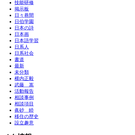
技能研修
掲示板
日々巷間
日伯学園
日本の詩
日本画
日本語学習
日系人
日系社会
書道
最新
未分類
横内正毅
武藤 嵩
活動報告
相談事例
相談項目
眞砂 睦
移住の歴史
設立趣意