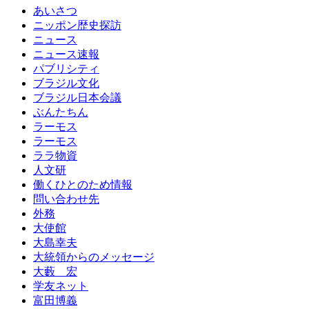
あいさつ
ニッポン歴史探訪
ニュース
ニュース速報
パブリシティ
ブラジル文化
ブラジル日本会議
ぶんたちん
ラーモス
ラーモス
ララ物資
人文研
働くひとのため情報
問い合わせ先
外務
大使館
大島幸夫
大統領からのメッセージ
大藪 宏
学友ネット
富田博義