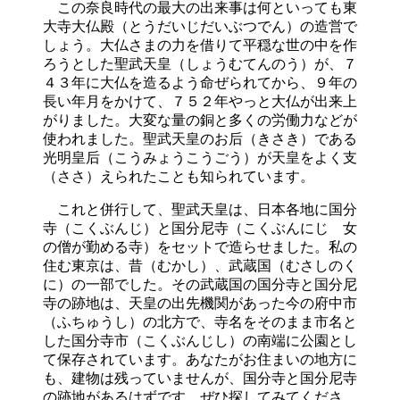
この奈良時代の最大の出来事は何といっても東
大寺大仏殿（とうだいじだいぶつでん）の造営で
しょう。大仏さまの力を借りて平穏な世の中を作
ろうとした聖武天皇（しょうむてんのう）が、７
４３年に大仏を造るよう命ぜられてから、９年の
長い年月をかけて、７５２年やっと大仏が出来上
がりました。大変な量の銅と多くの労働力などが
使われました。聖武天皇のお后（きさき）である
光明皇后（こうみょうこうごう）が天皇をよく支
（ささ）えられたことも知られています。
これと併行して、聖武天皇は、日本各地に国分
寺（こくぶんじ）と国分尼寺（こくぶんにじ 女
の僧が勤める寺）をセットで造らせました。私の
住む東京は、昔（むかし）、武蔵国（むさしのく
に）の一部でした。その武蔵国の国分寺と国分尼
寺の跡地は、天皇の出先機関があった今の府中市
（ふちゅうし）の北方で、寺名をそのまま市名と
した国分寺市（こくぶんじし）の南端に公園とし
て保存されています。あなたがお住まいの地方に
も、建物は残っていませんが、国分寺と国分尼寺
の跡地があるはずです。ぜひ探してみてくださ