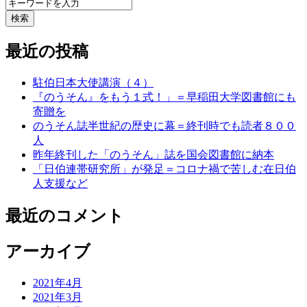
検索
最近の投稿
駐伯日本大使講演（４）
『のうそん』をもう１式！」＝早稲田大学図書館にも
寄贈を
のうそん誌半世紀の歴史に幕＝終刊時でも読者８００
人
昨年終刊した「のうそん」誌を国会図書館に納本
「日伯連帯研究所」が発足＝コロナ禍で苦しむ在日伯
人支援など
最近のコメント
アーカイブ
2021年4月
2021年3月