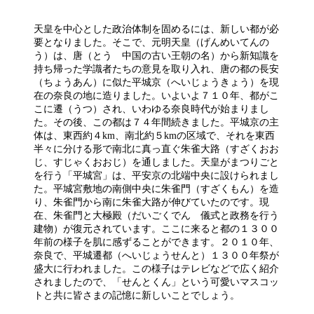
天皇を中心とした政治体制を固めるには、新しい都が必
要となりました。そこで、元明天皇（げんめいてんの
う）は、唐（とう 中国の古い王朝の名）から新知識を
持ち帰った学識者たちの意見を取り入れ、唐の都の長安
（ちょうあん）に似た平城京（へいじょうきょう）を現
在の奈良の地に造りました。いよいよ７１０年、都がこ
こに遷（うつ）され、いわゆる奈良時代が始まりまし
た。その後、この都は７４年間続きました。平城京の主
体は、東西約４km、南北約５kmの区域で、それを東西
半々に分ける形で南北に真っ直ぐ朱雀大路（すざくおお
じ、すじゃくおおじ）を通しました。天皇がまつりごと
を行う「平城宮」は、平安京の北端中央に設けられまし
た。平城宮敷地の南側中央に朱雀門（すざくもん）を造
り、朱雀門から南に朱雀大路が伸びていたのです。現
在、朱雀門と大極殿（だいごくでん 儀式と政務を行う
建物）が復元されています。ここに来ると都の１３００
年前の様子を肌に感ずることができます。２０１０年、
奈良で、平城遷都（へいじょうせんと）１３００年祭が
盛大に行われました。この様子はテレビなどで広く紹介
されましたので、「せんとくん」という可愛いマスコッ
トと共に皆さまの記憶に新しいことでしょう。