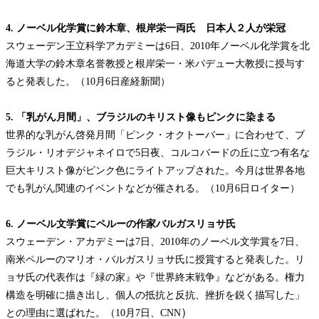
4. ノーベル化学賞に鈴木章、根岸栄一両氏 日本人２人が栄冠
スウェーデン王立科学アカデミーは
6日、2010年ノーベル化学賞を北
海道大学の鈴木章名誉教授と根岸栄一・米パデュー大教授に授与す
ると発表した。（10月6日産経新聞）
5. 「乳がん月間」、ブラジルのキリスト像もピンクに染まる
世界的な乳がん啓発月間「ピンク・オクトーバー」に合わせて、ブ
ラジル・リオデジャネイロで5日夜、コルコバードの丘に立つ有名な
巨大キリスト像がピンク色にライトアップされた。今月は世界各地
でも乳がん関連のイベントなどが催される。（10月6日ロイター）
6. ノーベル文学賞にペルーの作家バルガスリョサ氏
スウェーデン・アカデミーは
7日、2010年のノーベル文学賞を7日、
南米ペルーのマリオ・バルガスリョサ氏に授賞すると発表した。リ
ョサ氏の代表作は『緑の家』や『世界終末戦争』などがある。権力
構造を明確に描き出し、個人の抵抗と反抗、挫折を鋭く描写した」
）
との理由に選ばれた。（10月7日、CNN