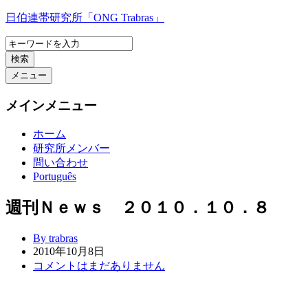
コ
日伯連帯研究所「ONG Trabras」
ン
テ
検索
ン
ツ
メニュー
へ
ス
メインメニュー
キ
ッ
ホーム
プ
研究所メンバー
問い合わせ
Português
週刊Ｎｅｗｓ ２０１０．１０．８
By trabras
2010年10月8日
コメントはまだありません