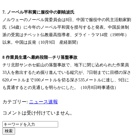
7. ノーベル平和賞に服役中の劉暁波氏
ノルウェーのノーベル賞委員会は8日、中国で服役中の民主活動家劉
氏（54歳）に今年のノーベル平和賞を授与すると発表。中国反体制
派の受賞はチベット仏教最高指導者、ダライ・ラマ14世（1989年）
以来。中国は反発（10月9日 産経新聞）
8 作業員生還へ最終段階―チリ落盤事故
チリ北部サンホセ鉱山の落盤事故で、地下に閉じ込められた作業員
33人を救出するため掘り進んでいる縦穴が、7日朝までに目標の深さ
620メートルまで100メートルを切る深さ535メートルに達し、9日に
も貫通するとの見通しを明らかにした。（10月8日時事通信）
カテゴリー:
ニュース速報
コメントは受け付けていません。
検索