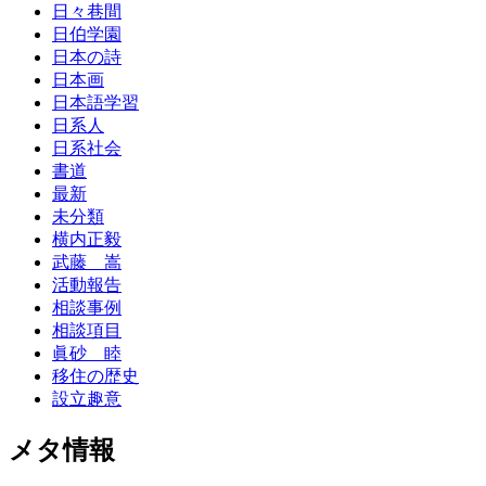
日々巷間
日伯学園
日本の詩
日本画
日本語学習
日系人
日系社会
書道
最新
未分類
横内正毅
武藤 嵩
活動報告
相談事例
相談項目
眞砂 睦
移住の歴史
設立趣意
メタ情報