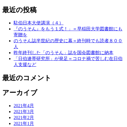
最近の投稿
駐伯日本大使講演（４）
『のうそん』をもう１式！」＝早稲田大学図書館にも
寄贈を
のうそん誌半世紀の歴史に幕＝終刊時でも読者８００
人
昨年終刊した「のうそん」誌を国会図書館に納本
「日伯連帯研究所」が発足＝コロナ禍で苦しむ在日伯
人支援など
最近のコメント
アーカイブ
2021年4月
2021年3月
2021年2月
2021年1月