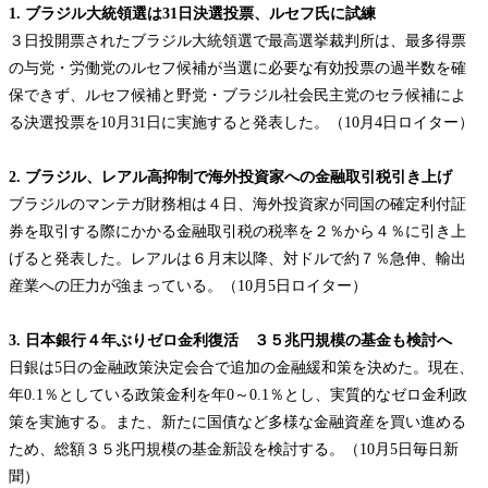
1. ブラジル大統領選は31日決選投票、ルセフ氏に試練
３日投開票されたブラジル大統領選で最高選挙裁判所は、最多得票
の与党・労働党のルセフ候補が当選に必要な有効投票の過半数を確
保できず、ルセフ候補と野党・ブラジル社会民主党のセラ候補によ
る決選投票を
10月31日に実施すると発表した。（10月4日ロイター）
2. ブラジル、レアル高抑制で海外投資家への金融取引税引き上げ
ブラジルのマンテガ財務相は４日、海外投資家が同国の確定利付証
券を取引する際にかかる金融取引税の税率を２％から４％に引き上
げると発表した。レアルは６月末以降、対ドルで約７％急伸、輸出
産業への圧力が強まっている。（
10月5日ロイター）
3. 日本銀行４年ぶりゼロ金利復活 ３５兆円規模の基金も検討へ
日銀は
5日の金融政策決定会合で追加の金融緩和策を決めた。現在、
年0.1％としている政策金利を年0～0.1％とし、実質的なゼロ金利政
策を実施する。また、新たに国債など多様な金融資産を買い進める
ため、総額３５兆円規模の基金新設を検討する。（10月5日毎日新
聞）