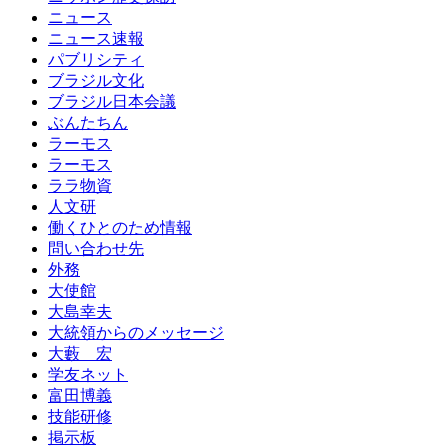
ニュース
ニュース速報
パブリシティ
ブラジル文化
ブラジル日本会議
ぶんたちん
ラーモス
ラーモス
ララ物資
人文研
働くひとのため情報
問い合わせ先
外務
大使館
大島幸夫
大統領からのメッセージ
大藪 宏
学友ネット
富田博義
技能研修
掲示板