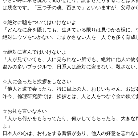
小さい時に本を読んで聞かせたり、読ませたりすることは大
は残念です。「三つ子の魂、百まで」といいますが、父母か
☆絶対に嘘をついてはいけないよ
「どんなに身を隠しても、生きている限りは見つかる様に、
絶対にウソをつかない、ごまかさない人を一人でも多く育成し
☆絶対に盗んではいけないよ
「人が見ていても、人に見られない所でも、絶対に他人の物
盗みの多いブラジルで、日系人は絶対に盗まない、殺さない
☆人に会ったら挨拶をしなさい
「他人と道で会ったら、特に目上の人、おじいちゃん、おば
昨今、倫理研究所では、挨拶とは、人と人をつなぐ金の鎖で
☆お礼を言いなさい
「人から何かをもらってたり、何かしてもらったら、大きな
よ」
日本人の心は、お礼をする習慣があり、他人の好意を忘れな