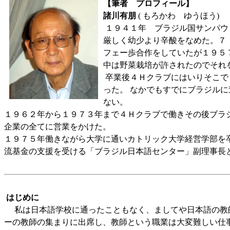
【筆者 プロフィール】
諸川有朋
( もろかわ ゆうほう)
１９４１年 ブラジル国サンパウ
厳しく幼少より辛酸をなめた。７
フェー歩合作をしていたが１９５
中は野菜栽培が許されたのでそれ
卒業後４Ｈクラブにはいりそこで
った。 なかでもすでにブラジル
ない。
１９６２年から１９７３年まで４Ｈクラブで働きその後ブラ
企業の全てに営業をかけた。
１９７５年働きながら大学に通いカトリック大学経営学部を
流基金の支援を受ける「ブラジル日本語センター」副理事長
はじめに
私は日本語学校に通ったこともなく、ましてや日本語の教師
ーの教師の集まりに出席し、教師という職業は大変難しい仕