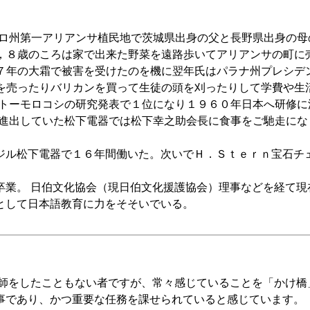
ロ州第一アリアンサ植民地で茨城県出身の父と長野県出身の母
，８歳のころは家で出来た野菜を遠路歩いてアリアンサの町に
７年の大霜で被害を受けたのを機に翌年氏はパラナ州プレシデ
を売ったりバリカンを買って生徒の頭を刈ったりして学費や生
トーモロコシの研究発表で１位になり１９６０年日本へ研修に
に進出していた松下電器では松下幸之助会長に食事をご馳走に
ジル松下電器で１６年間働いた。次いでＨ．Ｓｔｅｒｎ宝石チ
卒業。 日伯文化協会（現日伯文化援護協会）理事などを経て現
として日本語教育に力をそそいでいる。
をしたこともない者ですが、常々感じていることを「かけ橋
事であり、かつ重要な任務を課せられていると感じています。