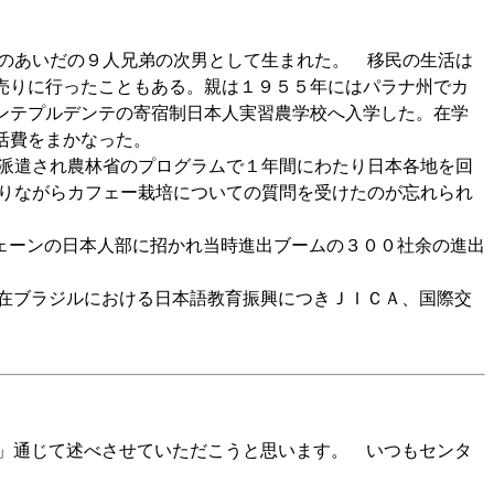
のあいだの９人兄弟の次男として生まれた。 移民の生活は
売りに行ったこともある。親は１９５５年にはパラナ州でカ
ンテプルデンテの寄宿制日本人実習農学校へ入学した。在学
活費をまかなった。
派遣され農林省のプログラムで１年間にわたり日本各地を回
なりながらカフェー栽培についての質問を受けたのが忘れられ
ェーンの日本人部に招かれ当時進出ブームの３００社余の進出
在ブラジルにおける日本語教育振興につきＪＩＣＡ、国際交
」通じて述べさせていただこうと思います。 いつもセンタ