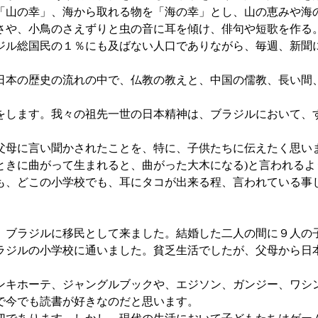
「山の幸」、海から取れる物を「海の幸」とし、山の恵みや海
さや、小鳥のさえずりと虫の音に耳を傾け、俳句や短歌を作る
ジル総国民の１％にも及ばない人口でありながら、毎週、新聞
日本の歴史の流れの中で、仏教の教えと、中国の儒教、長い間
をします。我々の祖先一世の日本精神は、ブラジルにおいて、
。
父母に言い聞かされたことを、特に、子供たちに伝えたく思い
e torta (木は生まれたときに曲がって生まれると、曲がった大木にな
も、どこの小学校でも、耳にタコが出来る程、言われている事
、ブラジルに移民として来ました。結婚した二人の間に９人の
ラジルの小学校に通いました。貧乏生活でしたが、父母から日
ンキホーテ、ジャングルブックや、エジソン、ガンジー、ワシ
で今でも読書が好きなのだと思います。