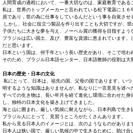
人間育成の過程において、一番大切なのは、家庭教育である
私は、世界のトップメーカーと言われている松下電器に１６
員であり，世の為に仕事をしているんだという事を自覚させ
しかし、社会に役立つ製品を作り出すことも大切ですが、世
子供たちに大きな夢を与え、ノーベル賞の獲得を目指すよう
ブラジルは広い国土、及び、豊富な資源に恵まれています。
だと思います。
日本という国は、何千年という長い歴史があり、そこで培わ
そのため、ブラジル日本語センター、日本語教師の役割は大
日本の歴史・日本の文化
私にとって、日本は、祖先の国、父母の国であります。いつ
明するような知識はありませんが、私なりに一言意見を述べ
すべての生き物は、長い年月を経て進化し環境に合わせた身
し、独特の日本文化を築き上げてきました。
海と山に囲まれ、厳しい気候に耐えながら、日本列島で生き
ブラジル人にとって、見習うところがたくさんあります。
私から見る日本人のイメージとは、次のようなものがありま
日本人は狭い国で、厳しい気候の中で生きるために、助け合