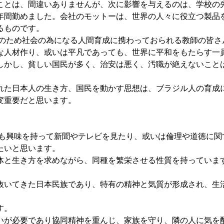
ことは、間違いありませんが、次に影響を与えるのは、学校の
年間勤めました。会社のモットーは、世界の人々に役立つ製品
るものです。
のため社会の為になる人間育成に携わっておられる教師の皆さ
な人材作り、或いは平凡であっても、世界に平和をもたらす一
しかし、貧しい国民が多く、治安は悪く、汚職が絶えないこと
れた日本人の生き方、国民を動かす思想は、ブラジル人の育成
変重要だと思います。
も興味を持って新聞やテレビを見たり、或いは倫理や道徳に関
たいと思います。
体と生き方を求めながら、同種を繁栄させる性質を持っていま
抜いてきた日本民族であり、特有の精神と気質が形成され、生
す。
いが必要であり協同精神を重んじ、家族を守り、隣の人に気を