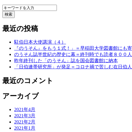
検索
最近の投稿
駐伯日本大使講演（４）
『のうそん』をもう１式！」＝早稲田大学図書館にも寄
のうそん誌半世紀の歴史に幕＝終刊時でも読者８００人
昨年終刊した「のうそん」誌を国会図書館に納本
「日伯連帯研究所」が発足＝コロナ禍で苦しむ在日伯人
最近のコメント
アーカイブ
2021年4月
2021年3月
2021年2月
2021年1月