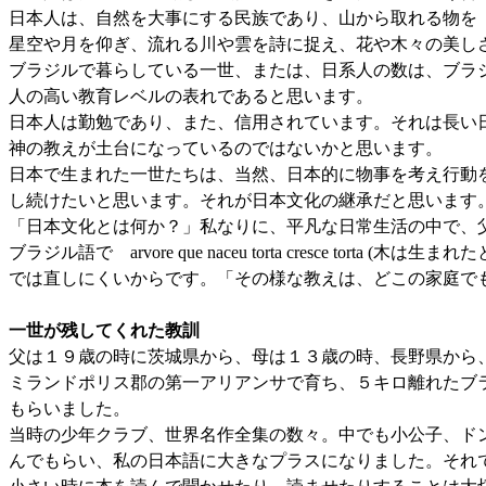
日本人は、自然を大事にする民族であり、山から取れる物を
星空や月を仰ぎ、流れる川や雲を詩に捉え、花や木々の美し
ブラジルで暮らしている一世、または、日系人の数は、ブラ
人の高い教育レベルの表れであると思います。
日本人は勤勉であり、また、信用されています。それは長い
神の教えが土台になっているのではないかと思います。
日本で生まれた一世たちは、当然、日本的に物事を考え行動
し続けたいと思います。それが日本文化の継承だと思います
「日本文化とは何か？」私なりに、平凡な日常生活の中で、
ブラジル語で arvore que naceu torta cresc
では直しにくいからです。「その様な教えは、どこの家庭で
一世が残してくれた教訓
父は１９歳の時に茨城県から、母は１３歳の時、長野県から
ミランドポリス郡の第一アリアンサで育ち、５キロ離れたブ
もらいました。
当時の少年クラブ、世界名作全集の数々。中でも小公子、ド
んでもらい、私の日本語に大きなプラスになりました。それ