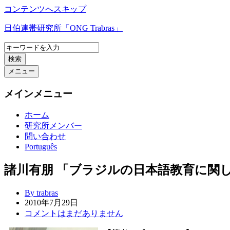
コンテンツへスキップ
日伯連帯研究所「ONG Trabras」
検索
メニュー
メインメニュー
ホーム
研究所メンバー
問い合わせ
Português
諸川有朋 「ブラジルの日本語教育に関
By trabras
2010年7月29日
コメントはまだありません