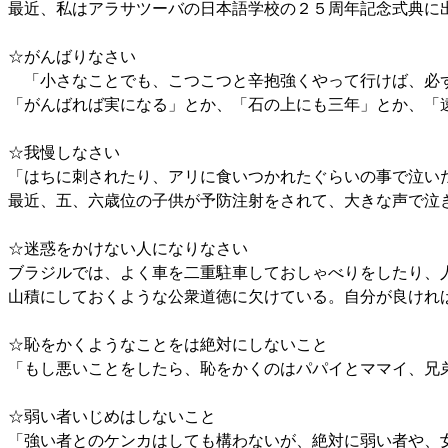
最近、私はアラサツーバの日本語学校の２５周年記念式典に
☆がんばりなさい
「小さなことでも、こつこつと辛抱強くやって行けば、必ず
「がんばれば実になる」とか、「石の上にも三年」とか、「遠
☆我慢しなさい
「はちに刺されたり、アリに食いつかれたぐらいの事で泣い
最近、五、六歳位の子供が予防注射をされて、大きな声で泣
☆迷惑をかけない人になりなさい
ブラジルでは、よく車を二重駐車しておしゃべりをしたり、
山積にしておくような公衆道徳に欠けている。自分が良けれ
☆恥をかくようなことをは絶対にしないこと
「もし悪いことをしたら、恥をかくのはパパイとママイ、兄
☆弱い者いじめはしないこと
「強い者とのケンカはしても構わないが、絶対に弱い者や、