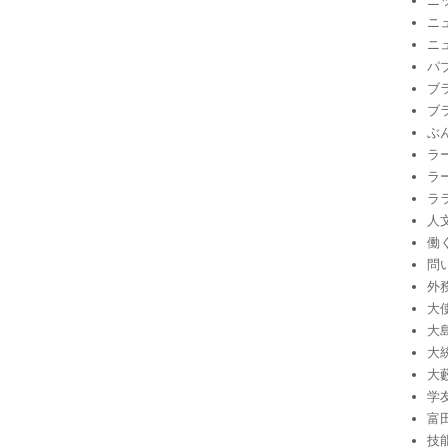
ニ
ニ
ニ
パ
ブ
ブ
ぶ
ラ
ラ
ラ
人
働
問
外
大
大
大
大
学
富
技