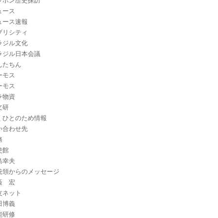
ッポン歴史探訪
ュース
ュース速報
ブリシティ
ラジル文化
ラジル日本会議
んたちん
ーモス
ーモス
ラ物資
文研
くひとのため情報
い合わせ先
務
使館
島幸夫
統領からのメッセージ
藪 宏
友ネット
田博義
能研修