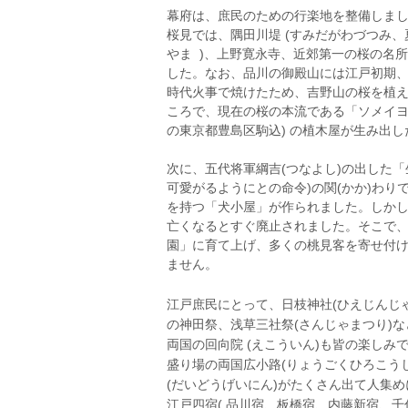
幕府は、庶民のための行楽地を整備しま
桜見では、隅田川堤 (すみだがわづつみ、
やま )、上野寛永寺、近郊第一の桜の名所
した。なお、品川の御殿山には江戸初期
時代火事で焼けたため、吉野山の桜を植
ころで、現在の桜の本流である「ソメイヨ
の東京都豊島区駒込) の植木屋が生み出
次に、五代将軍綱吉(つなよし)の出した「
可愛がるようにとの命令)の関(かか)わり
を持つ「犬小屋」が作られました。しかし
亡くなるとすぐ廃止されました。そこで、
園」に育て上げ、多くの桃見客を寄せ付
ません。
江戸庶民にとって、日枝神社(ひえじんじゃ
の神田祭、浅草三社祭(さんじゃまつり)な
両国の回向院 (えこういん)も皆の楽しみ
盛り場の両国広小路(りょうごくひろこうじ
(だいどうげいにん)がたくさん出て人集めに
江戸四宿( 品川宿、板橋宿、内藤新宿、