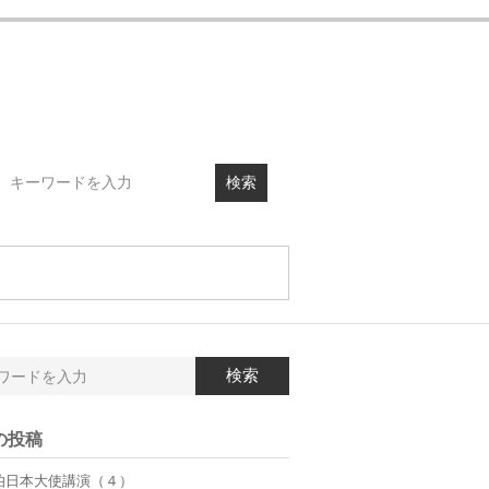
検索
検索
の投稿
伯日本大使講演（４）