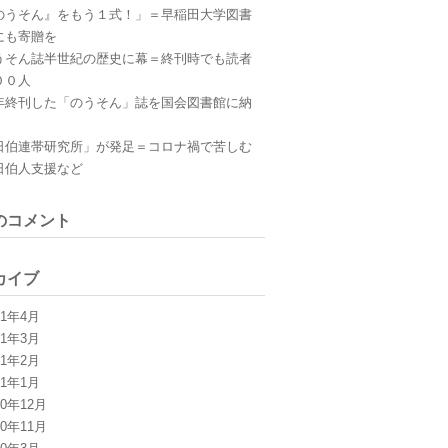
のうそん』をもう１式！」＝早稲田大学図書
にも寄贈を
うそん誌半世紀の歴史に幕＝終刊時でも読者
００人
年終刊した「のうそん」誌を国会図書館に納
日伯連帯研究所」が発足＝コロナ禍で苦しむ
日伯人支援など
のコメント
カイブ
21年4月
21年3月
21年2月
21年1月
20年12月
20年11月