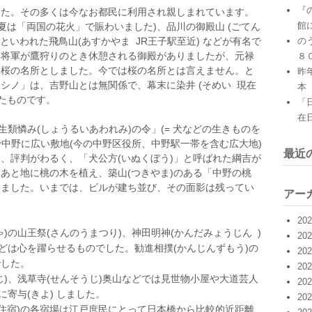
『
した。その多くは今なお都民に利用され親しまれています。
館
夏は「両国の花火」で賑わいました)、品川の御殿山 (ごてん
といわれた飛鳥山(あすかやま JR王子駅至近) などが有名で
の
、将軍が鷹狩りのとき休憩される御殿がありましたが、元禄
８
え桜の名所としました。今では桜の名所とは言えません。と
昨
シノ」は、吉野山とは無関係で、幕末に染井 (そめい 現在
本
したものです。
「
在
生類憐み(しょうるいあわれみ)の令」(= 犬などの生きものを
で中野に広い敷地(今の中野区役所、中野駅一帯を含む広大地)
最近
、評判がわるく、「犬公方(いぬくぼう)」と呼ばれた綱吉が
あと地に桃の木を植え、築山(つきやま)のある「中野の桃
けました。いまでは、ビルが建ち並び、その面影は残ってい
アー
20
)の山王祭(さんのうまつり)、神田明神(かんだみょうじん )
20
どは心を躍らせるものでした。勧進相撲(かんじんずもう)の
20
でした。
20
)、浅草寺(せんそうじ)奥山などでは見世物小屋や大道芸人
20
寄与(きよ) しました。
20
千住宿)の各宿場は江戸庶民にとって日本橋から比較的近距離