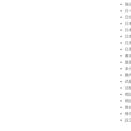
掲
日
日
日
日
日
日
日
書
最
未
横
武
活
相
相
眞
移
設