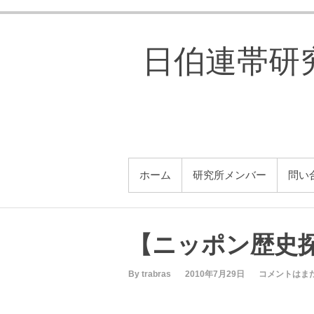
コ
ン
テ
日伯連帯研究所
ン
ツ
へ
ス
キ
ッ
プ
メインメニュー
ホーム
研究所メンバー
問い
【ニッポン歴史探
By trabras
2010年7月29日
コメントはま