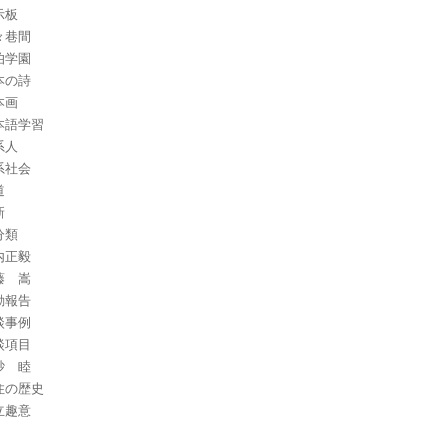
示板
々巷間
伯学園
本の詩
本画
本語学習
系人
系社会
道
新
分類
内正毅
藤 嵩
動報告
談事例
談項目
砂 睦
住の歴史
立趣意