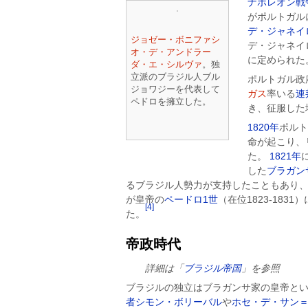
ナポレオン戦
がポルトガル
デ・ジャネイ
ジョゼー・ボニファシ
デ・ジャネイ
オ・デ・アンドラー
に定められた
ダ・エ・シルヴァ
。独
立派のブラジル人ブル
ポルトガル政
ジョワジーを代表して
ガス
率いる
連
ペドロを擁立した。
き、征服した
1820年
ポルト
命が起こり、
た。
1821年
した
ブラガン
るブラジル人勢力が支持したこともあり
が皇帝の
ペードロ1世
（在位1823-183
[4]
た。
帝政時代
詳細は「
ブラジル帝国
」を参照
ブラジルの独立はブラガンサ家の皇帝と
者
シモン・ボリーバル
や
ホセ・デ・サン