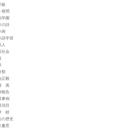
示板
々巷間
伯学園
本の詩
本画
本語学習
系人
系社会
道
新
分類
内正毅
藤 嵩
動報告
談事例
談項目
砂 睦
住の歴史
立趣意