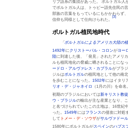
リブ語系の集団があった。 ポルトガル人
でポルトガル人は、トゥピー語先住民の
部族の言葉をもっているにもかかわらず
[3]
信仰も同様として仕向けられた。
ポルトガル植民地時代
「
ポルトガルによるアメリカ大陸の
1492年
に
クリストーバル・コロン
が
ヨー
陸
に到達した後、「発見」されたアメリ
ルも植民地化の脅威に晒されることにな
ードロ・アルヴァレス・カブラル
がブラ
ジルは
ポルトガル
の植民地として他の南
を歩むことになった。
1502年
にはイタリ
リオ・デ・ジャネイロ
（1月の川）を命名
初期のブラジルにおいては
新キリスト教
ウ・ブラジル
の輸出が主な産業となり、
と名づけられていたこの土地は、16世紀
った。
1549年
には
フランス
の侵攻に対処
して
トメー・デ・ソウザ
が
サルヴァドー
1580年にポルトガルが
スペイン
の
ハプス