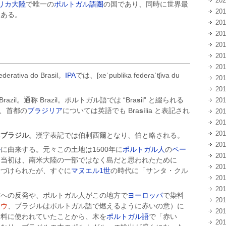
20
リカ
大陸
で唯一の
ポルトガル語圏
の国であり、同時に世界最
20
もある。
20
20
20
20
20
derativa do Brasil
。
IPA
では、[xeˈpublika fedeɾaˈtʃiva du
20
20
Brazil
。通称
Brazil
。ポルトガル語では “Bra
s
il” と綴られる
20
し、首都の
ブラジリア
については英語でも Bra
s
ília と表記され
20
20
20
称
ブラジル
。漢字表記では伯剌西爾となり、伯と略される。
20
ル
に由来する。元々この土地は1500年に
ポルトガル人
の
ペー
20
た当初は、南米大陸の一部ではなく島だと思われたために
20
名づけられたが、すぐに
マヌエル1世
の時代に「サンタ・クル
20
20
前への反発や、ポルトガル人がこの地方で
ヨーロッパ
で染料
20
オウ
、ブラジルはポルトガル語で燃えるように赤いの意）に
20
染料に使われていたことから、木を
ポルトガル語
で「赤い
20