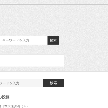
検索
検索
の投稿
伯日本大使講演（４）