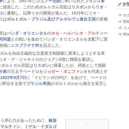
争
により、1807年に
ジュノー元帥
に率いられた
フランス軍
メタ
に侵攻した。このためポルトガル宮廷は
リスボン
から
リオ・
ロ
に遷都し、以降リオの開発が進んだ。1815年にリオ・
ロ
ロは
ポルトガル・ブラジル及びアルガルヴェ連合王国
の首都
投
。
コ
府は
バンダ・オリエンタル
の
ホセ・ヘルバシオ・アルティー
Wor
邦同盟
との戦いを進めてバンダ・オリエンタルを支配下に置
地域に
シスプラチナ州
を設立した。
ガルを自由主義的な立憲君主制国家に変革しようとする革
リオ・デ・ジャネイロのジョアン6世に帰国を要請し
にポルトガル宮廷は
リスボン
に帰還したが、摂政として残留
サ家
の王太子ペードロを
ジョゼー・ボニファシオ
を代表とす
、
1822年
9月7日
に「イピランガの叫び」をあげて、ペードロ
1）に即位する形で
ブラジル帝国
がポルトガルから独立を宣言し
いう求心力があったために、
解放
＝マルティン
、
ミゲル・イダルゴ