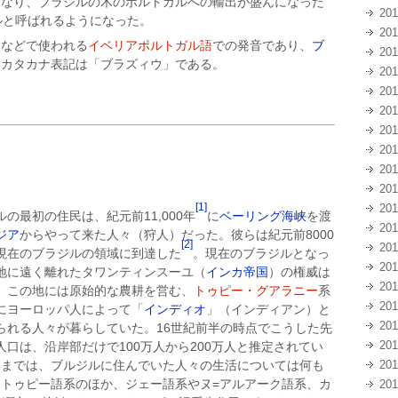
になり、ブラジルの木のポルトガルへの輸出が盛んになった
20
ルと呼ばれるようになった。
20
国などで使われる
イベリアポルトガル語
での発音であり、
ブ
20
いカタカナ表記は「ブラズィウ」である。
20
20
20
20
20
20
20
[1]
20
ルの最初の住民は、紀元前11,000年
に
ベーリング海峡
を渡
20
ジア
からやって来た人々（狩人）だった。彼らは紀元前8000
[2]
20
現在のブラジルの領域に到達した
。現在のブラジルとなっ
20
地に遠く離れたタワンティンスーユ（
インカ帝国
）の権威は
20
、この地には原始的な農耕を営む、
トゥピー・グアラニー
系
20
にヨーロッパ人によって「
インディオ
」（インディアン）と
20
られる人々が暮らしていた。16世紀前半の時点でこうした先
20
人口は、沿岸部だけで100万人から200万人と推定されてい
20
るまでは、ブルジルに住んでいた人々の生活については何も
トゥピー語系のほか、ジェー語系やヌ=アルアーク語系、カ
20