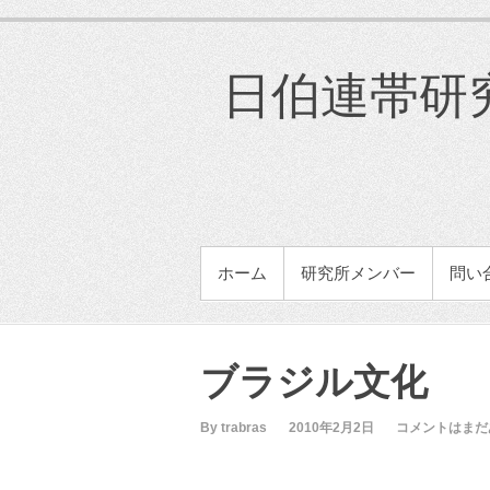
コ
ン
テ
日伯連帯研究所
ン
ツ
へ
ス
キ
ッ
プ
メインメニュー
ホーム
研究所メンバー
問い
ブラジル文化
By trabras
2010年2月2日
コメントはまだ