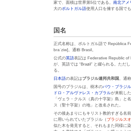
家で、面積は世界第5位である。
南北アメ
大の
ポルトガル語
使用人口を擁する国で
国名
正式名称は、ポルトガル語で
República Fe
bɾaˈziw]。通称
Brasil
。
公式の
英語
表記は
Federative Republic of 
が、英語では “Bra
z
il” と綴られる。ただ
る。
日本語
の表記は
ブラジル連邦共和国
。通
国号のブラジルは、樹木の
パウ・ブラジ
ドロ・アルヴァレス・カブラル
が来航し
「ヴェラ・クルス（真の十字架）島」と
ス（聖十字架）の地」と改名された。
その後あまりにもキリスト教的すぎる名
に用いられていたブラジル（
ブラジルス
似た木を発見すると、それもまた同様に