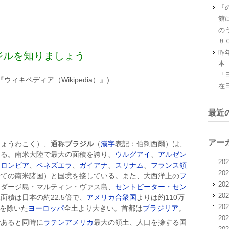
『
館
の
８
昨
ジルを知りましょう
本
「
ィア（Wikipedia）』)
在
最近
アー
きょうわこく）、通称
ブラジル
（
漢字
表記：伯剌西爾）は、
ある。南米大陸で最大の面積を誇り、
ウルグアイ
、
アルゼン
20
コロンビア
、
ベネズエラ
、
ガイアナ
、
スリナム
、
フランス領
20
全ての南米諸国）と国境を接している。また、大西洋上の
フ
20
ンダージ島・マルティン・ヴァス島、
セントピーター・セン
20
面積は日本の約22.5倍で、
アメリカ合衆国
よりは約110万
20
を除いた
ヨーロッパ
全土より大きい。首都は
ブラジリア
。
20
であると同時に
ラテンアメリカ
最大の領土、人口を擁する国