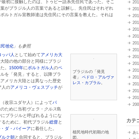
が最初に接触したのは、トゥピー語系先住民であった。そこ
20
言葉がブラジル人の言葉であると誤解し、先住民はそれぞれ
20
、ポルトガル宣教師達は先住民にその言葉を教えた。それは
20
20
20
20
20
植民地化
」も参照
20
ロッパ人
として始めて
アメリカ大
20
カ大陸の他の部分と同様にブラジ
20
った。
1500年
に
ポルトガル人
の
ペ
20
ブラジルの「発見
ジルを「発見」すると、以降ブラ
者」
ペドロ・アルヴァ
20
北アメリカ大陸とは異なった歴史
レス・カブラル
。
20
ア人の
アメリコ・ヴェスプッチ
が
20
。
20
徒
（改宗ユダヤ人）によって
パ
20
このために当初
ヴェラ・クルス
島
中にブラジルと呼ばれるようにな
カテ
するために、初代ブラジル
総督
と
ル・ダ・バイーア
に着任した。
植民地時代初期の地
あ
ブルク朝
と合同すると、ブラジル
図。