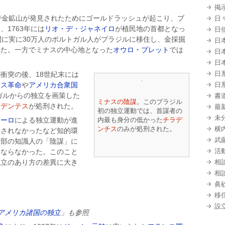
掲
で金鉱山が発見されたためにゴールドラッシュが起こり、ブ
日
、1763年には
リオ・デ・ジャネイロ
が植民地の首都となっ
日
間に実に30万人のポルトガル人がブラジルに移住し、金採掘
日
れた。一方でミナスの中心地となった
オウロ・プレット
では
日
日
日
衝突の後、18世紀末には
ンス革命
や
アメリカ合衆国
日
トガルからの独立を画策した
書
ミナスの陰謀
。このブラジル
ラデンテス
が処刑された。
最
初の独立運動では、首謀者の
未
オーロ
による独立運動が進
内最も身分の低かった
チラデ
ンチス
のみが処刑された。
横
立されなかったなど知的環
武
一部の知識人の「陰謀」に
活
はならなかった。このこと
独立のあり方の差異に大き
相
相
眞
移
設
アメリカ諸国の独立
」も参照