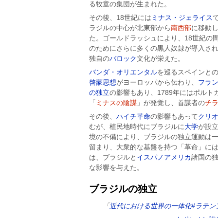
る牧童の集団が生まれた。
その後、18世紀には
ミナス・ジェライス
ラジルの中心が北東部から
南西部
に移動し
た。ゴールドラッシュにより、18世紀の
のためにさらに多くの黒人奴隷が導入さ
独自の
バロック
文化が栄えた。
バンダ・オリエンタル
を巡るスペインとの
啓蒙思想
がヨーロッパから伝わり、
フラ
の独立
の影響もあり、1789年にはポル
「
ミナスの陰謀
」が発覚し、首謀者の
チ
その後、
ハイチ革命
の影響もあって
クリ
むが、植民地時代にブラジルに
大学
が設
境の不備により、ブラジルの独立運動は
留まり、大衆的な基盤を持つ「革命」に
は、ブラジルと
イスパノアメリカ
諸国の
な影響を与えた。
ブラジルの独立
「
近代における世界の一体化#ラテン