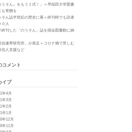
のうそん』をもう１式！」＝早稲田大学図書
にも寄贈を
うそん誌半世紀の歴史に幕＝終刊時でも読者
００人
年終刊した「のうそん」誌を国会図書館に納
日伯連帯研究所」が発足＝コロナ禍で苦しむ
日伯人支援など
のコメント
カイブ
21年4月
21年3月
21年2月
21年1月
20年12月
20年11月