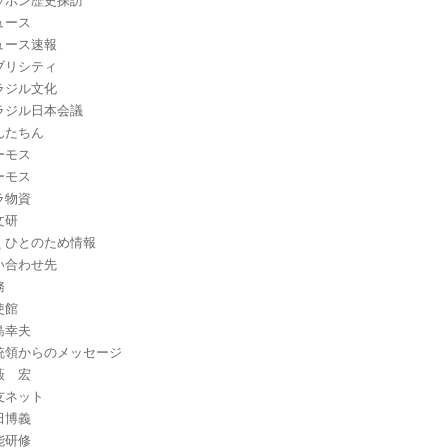
ッポン歴史探訪
ュース
ュース速報
ブリシティ
ラジル文化
ラジル日本会議
んたちん
ーモス
ーモス
ラ物資
文研
くひとのため情報
い合わせ先
務
使館
島幸夫
統領からのメッセージ
藪 宏
友ネット
田博義
能研修