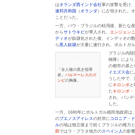
は
オランダ西インド会社
軍の攻撃を受け
連邦共和国
（
オランダ
）に占領された。オ
ことだった。
一方、パウ・ブラジルの枯渇後、新たな
から
サトウキビ
が導入され、
エンジェン
ディオ
が奴隷化された後、インディオの
ら
黒人
奴隷
が大量に連行され、ポルトガ
ブラジル内陸
検隊）により
の都市の基と
「全人種の黒き指導
イエズス会
に
者」
パルマーレスのズ
うした中で、
ンビ
の胸像。
に
キロンボ
と
た
キロンボ・
され、バンデ
した。
一方、1680年にポルトガル植民地政府は
の
ブエノスアイレス
の対岸に
コロニア・
ル
の地は独立後まで続くブラジルの権力
部
ではラ・プラタ地方の
スペイン人
の影