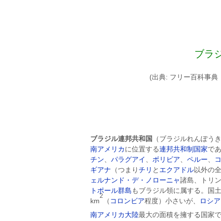
ブラ
(出典: フリー百科事典『ウィキペデ
ブラジル連邦共和国
（ブラジルれんぽう
南アメリカ
に位置する
連邦
共和制
国家
で
チン
、
パラグアイ
、
ボリビア
、
ペルー
、
ギアナ
（つまり
チリ
と
エクアドル
以外の
ェルナンド・デ・ノローニャ
諸島、トリ
トポール群島
もブラジル領に属する。国土
2
km
（
コロンビア
程度）小さいが、
ロシア
南アメリカ大陸
最大の面積を擁する国家