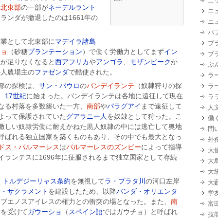
ニ
、
北東部
の一部が
ネーデルラント
ニ
ランダが撤退したのは1661年の
ニ
パ
産業として北東部に
マデイラ諸島
ブ
ニョ
（砂糖
プランテーション
）で働く労働力としてまず
イン
ブ
数が足りなくなると
西アフリカ
や
アンゴラ
、
モザンビーク
か
ぶ
ル人農場主の
ファゼンダ
で酷使された。
ラ
部の探検は、
サン・パウロ
の
バンデイランテ
（奴隷狩りの探
ラ
、
17世紀
に始まった。バンデイランテは各地に遠征して現在
ラ
なる村落を多数築いた一方、
南部
や
パラグアイ
まで遠征して
人
よって保護されていた
グアラニー人
を奴隷として狩った。こ
働
激しい奴隷労働に耐えかねた黒人奴隷の中には逃亡して奥地
問
呼ばれる独立国家を築くものもあり、その中でも最大となっ
外
ドス・パルマーレス
は
パルマーレスのズンビー
によって指導
大
イランテスに1696年に征服されるまで独立国家として存続
大
大
、
トルデジーリャス条約
を無視して
ラ・プラタ川
の河口左岸
大
ド・サクラメント
を建設したため、以降
バンダ・オリエンタ
学
とブエノスアイレスの権力との衝突の場となった。また、
南
富
響を受けて
ガウーショ
（
スペイン語
ではガウチョ）と呼ばれ
技