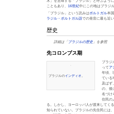
木」を意味する「ブラジル」と呼ぶよう
こともあり、
16世紀
中にこの地はブラジ
「ブラジル」という読みは
ポルトガル
本
ラジル・ポルトガル語
での発音に最も近
歴史
詳細は「
ブラジルの歴史
」を参照
先コロンブス期
ブラジ
って
ア
年頃、
ブラジルの
インディオ
。
ている
及ばず
の、後
名づけ
住民の
る。しかし、ヨーロッパ人が渡来してく
知られていない。ブラジルの先住民には、