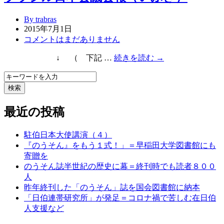
By trabras
2015年7月1日
コメントはまだありません
↓ （ 下記 …
続きを読む →
検索
最近の投稿
駐伯日本大使講演（４）
『のうそん』をもう１式！」＝早稲田大学図書館にも
寄贈を
のうそん誌半世紀の歴史に幕＝終刊時でも読者８００
人
昨年終刊した「のうそん」誌を国会図書館に納本
「日伯連帯研究所」が発足＝コロナ禍で苦しむ在日伯
人支援など