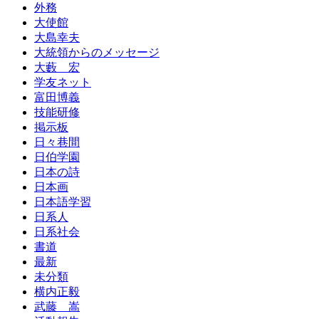
外務
大使館
大島幸夫
大統領からのメッセージ
大藪 宏
学友ネット
富田博義
技能研修
掲示板
日々巷間
日伯学園
日本の詩
日本画
日本語学習
日系人
日系社会
書道
最新
未分類
横内正毅
武藤 嵩