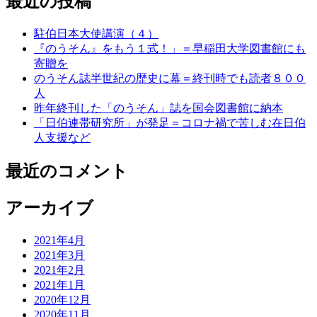
最近の投稿
駐伯日本大使講演（４）
『のうそん』をもう１式！」＝早稲田大学図書館にも
寄贈を
のうそん誌半世紀の歴史に幕＝終刊時でも読者８００
人
昨年終刊した「のうそん」誌を国会図書館に納本
「日伯連帯研究所」が発足＝コロナ禍で苦しむ在日伯
人支援など
最近のコメント
アーカイブ
2021年4月
2021年3月
2021年2月
2021年1月
2020年12月
2020年11月