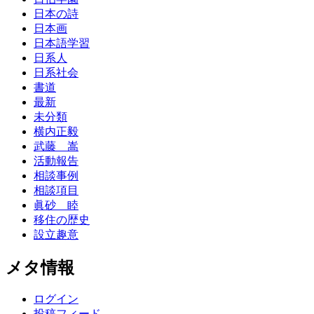
日本の詩
日本画
日本語学習
日系人
日系社会
書道
最新
未分類
横内正毅
武藤 嵩
活動報告
相談事例
相談項目
眞砂 睦
移住の歴史
設立趣意
メタ情報
ログイン
投稿フィード