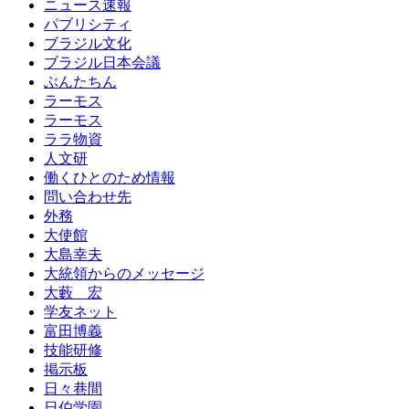
ニュース速報
パブリシティ
ブラジル文化
ブラジル日本会議
ぶんたちん
ラーモス
ラーモス
ララ物資
人文研
働くひとのため情報
問い合わせ先
外務
大使館
大島幸夫
大統領からのメッセージ
大藪 宏
学友ネット
富田博義
技能研修
掲示板
日々巷間
日伯学園