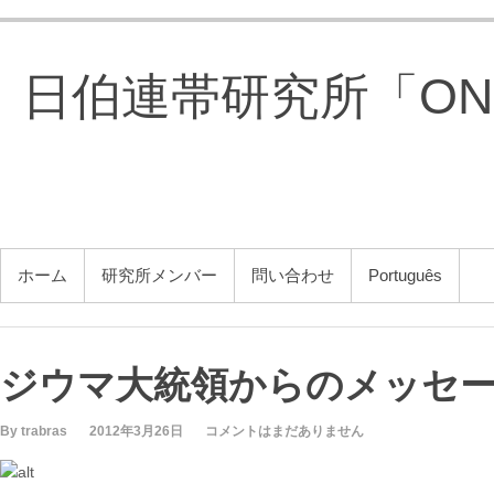
コ
ン
テ
日伯連帯研究所「ONG 
ン
ツ
へ
ス
キ
ッ
プ
メインメニュー
ホーム
研究所メンバー
問い合わせ
Português
ジウマ大統領からのメッセ
By trabras
2012年3月26日
コメントはまだありません