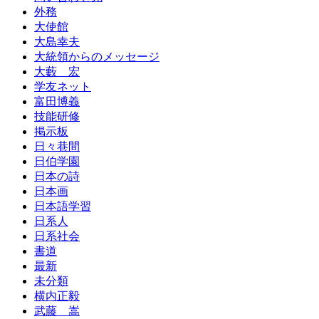
外務
大使館
大島幸夫
大統領からのメッセージ
大藪 宏
学友ネット
富田博義
技能研修
掲示板
日々巷間
日伯学園
日本の詩
日本画
日本語学習
日系人
日系社会
書道
最新
未分類
横内正毅
武藤 嵩