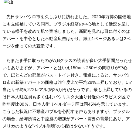
先日サンパウロ市を久しぶりに訪れました。
2020年万博の開催地
にも立候補している同市。ブラジル経済の中心地として活況を呈し
ている様子を改めて肌で実感しました。新聞を見れば目に付くのは
アパートを中心とした不動産広告ばかり。紙面1ページあるいは2ペ
ージを使っての大宣伝です。
たまたま手に取ったのが
A,B
クラスの読者が多い大手新聞だったせ
いもありますが、アパートとはいえ
150
㎡～
250
㎡の間取りが中心
で、ほとんどの部屋がバス・トイレ付き。報道によると、サンパウ
ロ市の新築アパートの価格は昨年度比で平均
29%
上昇しており、
1
㎡
当たり平均
5,272
レアル
(
約
25
万円
)
だそうです。最も上昇しているの
は日本人駐在員も多く住むパウリスタ大通り付近のベラビスタ区で
昨年度比
80
％。日本人街リベルダーデ区は同
45%
を示しています。
こうした状況に不動産バブルを心配する声もありますが、ブラジル
の場合、給与所得と中流層の増加がアパート需要の背景にあり、ア
メリカのような“バブル崩壊”の心配は少ないそうです。