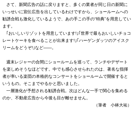
さて、新聞広告の話に戻りますと、多くの業者が同じ日の新聞に
いっせいに宣伝広告を出しているわけですから、ショールームへの
勧誘合戦も激化しているようで、あの手この手の“特典”を用意してい
ます。
｢おいしいリゾットを用意しています
!
｣｢世界で最もおいしいチョコ
レートケーキを食べることが出来ます
!
｣｢ハーゲンダッツのアイスク
リームをどうぞ
!
｣など――。
週末レジャーの合間にショールームを巡って、ランチやデザート
を楽しめそうなほどです。中でも感心させられたのは、著名な指揮
者が率いる楽団の本格的なコンサートをショールームで開催すると
いうもの。そこまでやるかと思いました。
一層激化が予想される勧誘合戦。次はどんな一手で関心を集める
のか、不動産広告から今後も目が離せません。
（筆者 小林大祐）