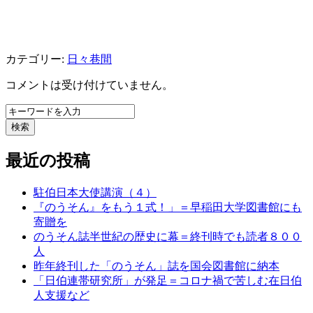
カテゴリー:
日々巷間
コメントは受け付けていません。
検索
最近の投稿
駐伯日本大使講演（４）
『のうそん』をもう１式！」＝早稲田大学図書館にも
寄贈を
のうそん誌半世紀の歴史に幕＝終刊時でも読者８００
人
昨年終刊した「のうそん」誌を国会図書館に納本
「日伯連帯研究所」が発足＝コロナ禍で苦しむ在日伯
人支援など