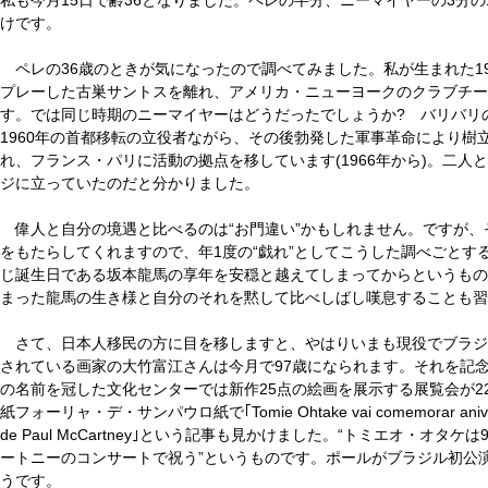
けです。
ペレの
36
歳のときが気になったので調べてみました。私が生まれた
1
プレーした古巣サントスを離れ、アメリカ・ニューヨークのクラブチー
す。では同じ時期のニーマイヤーはどうだったでしょうか
?
バリバリの
1960
年の首都移転の立役者ながら、その後勃発した軍事革命により樹
れ、フランス・パリに活動の拠点を移しています
(1966
年から
)
。二人と
ジに立っていたのだと分かりました。
偉人と自分の境遇と比べるのは“お門違い”かもしれません。ですが
をもたらしてくれますので、年
1
度の“戯れ”としてこうした調べごとす
じ誕生日である坂本龍馬の享年を安穏と越えてしまってからというもの
まった龍馬の生き様と自分のそれを黙して比べしばし嘆息することも習
さて、日本人移民の方に目を移しますと、やはりいまも現役でブラジ
されている画家の大竹富江さんは今月で
97
歳になられます。それを記
の名前を冠した文化センターでは新作
25
点の絵画を展示する展覧会が
2
紙フォーリャ・デ・サンパウロ紙で｢
Tomie Ohtake vai comemorar aniv
de Paul McCartney
｣という記事も見かけました。“トミエオ・オタケは
ートニーのコンサートで祝う”というものです。ポールがブラジル初公
うです。