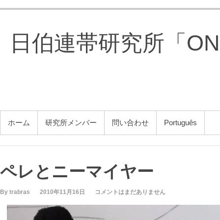
コ
ン
テ
日伯連帯研究所「ONG 
ン
ツ
へ
ス
キ
ッ
プ
メインメニュー
ホーム
研究所メンバー
問い合わせ
Português
ペレとニーマイヤー
By trabras
2010年11月16日
コメントはまだありません