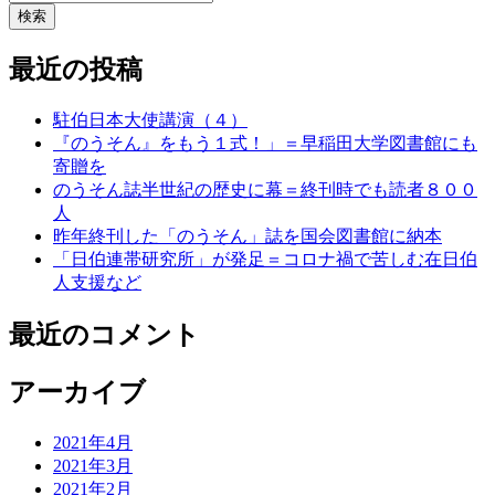
検索
最近の投稿
駐伯日本大使講演（４）
『のうそん』をもう１式！」＝早稲田大学図書館にも
寄贈を
のうそん誌半世紀の歴史に幕＝終刊時でも読者８００
人
昨年終刊した「のうそん」誌を国会図書館に納本
「日伯連帯研究所」が発足＝コロナ禍で苦しむ在日伯
人支援など
最近のコメント
アーカイブ
2021年4月
2021年3月
2021年2月