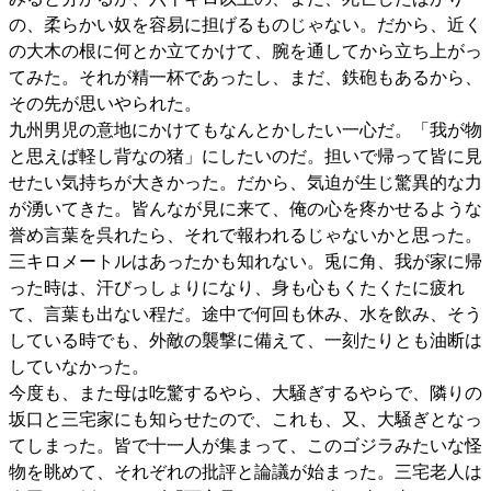
の、柔らかい奴を容易に担げるものじゃない。だから、近く
の大木の根に何とか立てかけて、腕を通してから立ち上がっ
てみた。それが精一杯であったし、まだ、鉄砲もあるから、
その先が思いやられた。
九州男児の意地にかけてもなんとかしたい一心だ。「我が物
と思えば軽し背なの猪」にしたいのだ。担いで帰って皆に見
せたい気持ちが大きかった。だから、気迫が生じ驚異的な力
が湧いてきた。皆んなが見に来て、俺の心を疼かせるような
誉め言葉を呉れたら、それで報われるじゃないかと思った。
三キロメートルはあったかも知れない。兎に角、我が家に帰
った時は、汗びっしょりになり、身も心もくたくたに疲れ
て、言葉も出ない程だ。途中で何回も休み、水を飲み、そう
している時でも、外敵の襲撃に備えて、一刻たりとも油断は
していなかった。
今度も、また母は吃驚するやら、大騒ぎするやらで、隣りの
坂口と三宅家にも知らせたので、これも、又、大騒ぎとなっ
てしまった。皆で十一人が集まって、このゴジラみたいな怪
物を眺めて、それぞれの批評と論議が始まった。三宅老人は