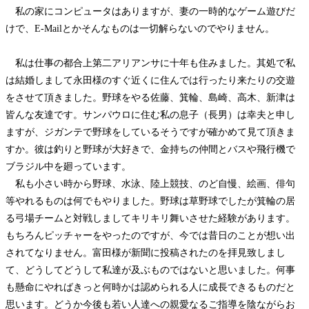
私の家にコンピュータはありますが、妻の一時的なゲーム遊びだ
けで、E-Mailとかそんなものは一切解らないのでやりません。
私は仕事の都合上第二アリアンサに十年も住みました。其処で私
は結婚しまして永田様のすぐ近くに住んでは行ったり来たりの交遊
をさせて頂きました。野球をやる佐藤、箕輪、島崎、高木、新津は
皆んな友達です。サンパウロに住む私の息子（長男）は幸夫と申し
ますが、ジガンテで野球をしているそうですが確かめて見て頂きま
すか。彼は釣りと野球が大好きで、金持ちの仲間とバスや飛行機で
ブラジル中を廻っています。
私も小さい時から野球、水泳、陸上競技、のど自慢、絵画、俳句
等やれるものは何でもやりました。野球は草野球でしたが箕輪の居
る弓場チームと対戦しましてキリキリ舞いさせた経験があります。
もちろんピッチャーをやったのですが、今では昔日のことが想い出
されてなりません。富田様が新聞に投稿されたのを拝見致しまし
て、どうしてどうして私達が及ぶものではないと思いました。何事
も懸命にやればきっと何時かは認められる人に成長できるものだと
思います。どうか今後も若い人達への親愛なるご指導を陰ながらお