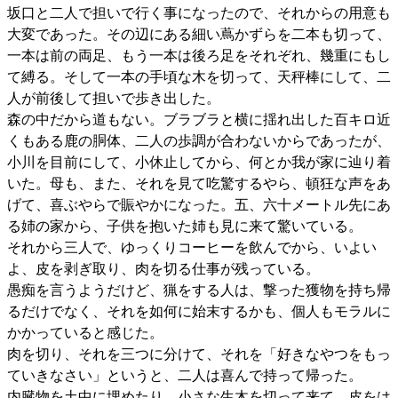
坂口と二人で担いで行く事になったので、それからの用意も
大変であった。その辺にある細い蔦かずらを二本も切って、
一本は前の両足、もう一本は後ろ足をそれぞれ、幾重にもし
て縛る。そして一本の手頃な木を切って、天秤棒にして、二
人が前後して担いで歩き出した。
森の中だから道もない。ブラブラと横に揺れ出した百キロ近
くもある鹿の胴体、二人の歩調が合わないからであったが、
小川を目前にして、小休止してから、何とか我が家に辿り着
いた。母も、また、それを見て吃驚するやら、頓狂な声をあ
げて、喜ぶやらで賑やかになった。五、六十メートル先にあ
る姉の家から、子供を抱いた姉も見に来て驚いている。
それから三人で、ゆっくりコーヒーを飲んでから、いよい
よ、皮を剥ぎ取り、肉を切る仕事が残っている。
愚痴を言うようだけど、猟をする人は、撃った獲物を持ち帰
るだけでなく、それを如何に始末するかも、個人もモラルに
かかっていると感じた。
肉を切り、それを三つに分けて、それを「好きなやつをもっ
ていきなさい」というと、二人は喜んで持って帰った。
内臓物を土中に埋めたり、小さな生木を切って来て、皮をは