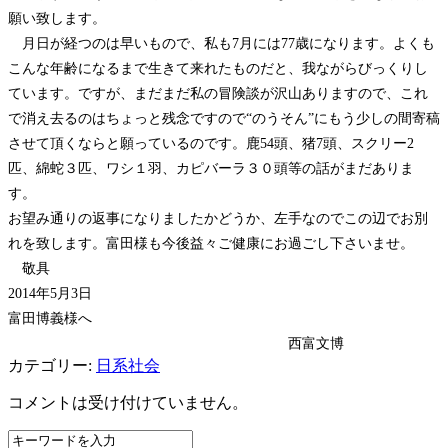
願い致します。
月日が経つのは早いもので、私も7月には77歳になります。よくも
こんな年齢になるまで生きて来れたものだと、我ながらびっくりし
ています。ですが、まだまだ私の冒険談が沢山ありますので、これ
で消え去るのはちょっと残念ですので“のうそん”にもう少しの間寄稿
させて頂くならと願っているのです。鹿54頭、猪7頭、スクリー2
匹、綿蛇３匹、ワシ１羽、カピバーラ３０頭等の話がまだありま
す。
お望み通りの返事になりましたかどうか、左手なのでこの辺でお別
れを致します。富田様も今後益々ご健康にお過ごし下さいませ。
敬具
2014年5月3日
富田博義様へ
西富文博
カテゴリー:
日系社会
コメントは受け付けていません。