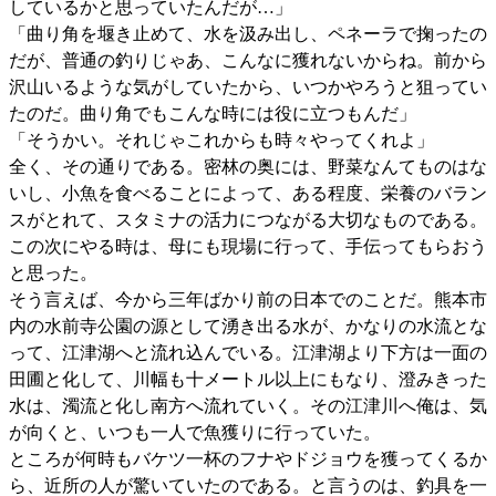
しているかと思っていたんだが…」
「曲り角を堰き止めて、水を汲み出し、ペネーラで掬ったの
だが、普通の釣りじゃあ、こんなに獲れないからね。前から
沢山いるような気がしていたから、いつかやろうと狙ってい
たのだ。曲り角でもこんな時には役に立つもんだ」
「そうかい。それじゃこれからも時々やってくれよ」
全く、その通りである。密林の奥には、野菜なんてものはな
いし、小魚を食べることによって、ある程度、栄養のバラン
スがとれて、スタミナの活力につながる大切なものである。
この次にやる時は、母にも現場に行って、手伝ってもらおう
と思った。
そう言えば、今から三年ばかり前の日本でのことだ。熊本市
内の水前寺公園の源として湧き出る水が、かなりの水流とな
って、江津湖へと流れ込んでいる。江津湖より下方は一面の
田圃と化して、川幅も十メートル以上にもなり、澄みきった
水は、濁流と化し南方へ流れていく。その江津川へ俺は、気
が向くと、いつも一人で魚獲りに行っていた。
ところが何時もバケツ一杯のフナやドジョウを獲ってくるか
ら、近所の人が驚いていたのである。と言うのは、釣具を一