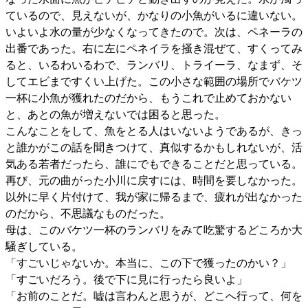
ているので、見えないが、かなりの小魚がいるに違いない。
いよいよ水の量が少なくなってきたので。次は、ペネーラの
出番であった。右に左にペネイラを掻き混ぜて、すくってみ
ると、いるわいるわで、ランバリ、トライーラ、なまず、そ
してエビまですくい上げた。この小さな範囲の場所でバケツ
一杯に小魚が獲れたのだから、もうこれで止めておかない
と、あとの魚が増えないでは困ると思った。
こんなことをして、魚をとる人はいないようであるが、きっ
と誰かがこの話を聞きつけて、真似するかもしれないが、活
気ある若者だったら、誰にでもできることだと思っている。
再び、元の曲がった小川に戻すには、時間を要しなかった。
以外に早く片付けて、我が家に帰るまで、疲れが出なかった
のだから、不思議なものだった。
母は、このバケツ一杯のランバリをみて吃驚するどころか大
騒ぎしている。
「すごいじゃないか。本当に、この下で獲ったのかい？」
「すごいだろう。後で下に見に行ったら良いよ」
「お前のことだ。嘘は言わんと思うが、どこへ行って、何を