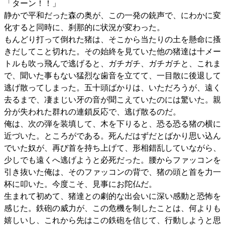
「ターン！！」
静かで平和だった森の奥が、この一発の銃声で、にわかに変
化すると同時に、刹那的に状況が変わった。
もんどり打って倒れた猪は、そこから当たりの土を懸命に搔
きだしてこと切れた。その始終を見ていた他の猪達は十メー
トルも吹っ飛んで逃げると、ガチガチ、ガチガチと、これま
で、聞いた事もない猛烈な歯音を立てて、一目散に後退して
逃げ散ってしまった。五十頭ばかりは、いただろうが、遠く
去るまで、凄まじい牙の音が聞こえていたのには驚いた。親
分が失われた群れの連鎖反応で、逃げ散るのだ。
俺は、次の弾を装填して、木を下りると、恐る恐る猪の横に
近づいた。ところがである。死んだはずだとばかり思い込ん
でいた奴が、再び首を持ち上げて、形相錯乱していながら、
少しでも遠くへ逃げようと必死だった。腰からファッコンを
引き抜いた俺は、そのファッコンの背で、猪の頭と首を力一
杯に叩いた。今度こそ、見事にお陀仏だ。
生まれて初めて、猪達との劇的な出会いに深い感動と恐怖を
感じた。鉄砲の威力が、この危機を制したことは、何よりも
嬉しいし、これから先はこの鉄砲を信じて、行動しようと思