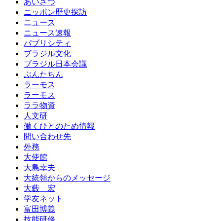
あいさつ
ニッポン歴史探訪
ニュース
ニュース速報
パブリシティ
ブラジル文化
ブラジル日本会議
ぶんたちん
ラーモス
ラーモス
ララ物資
人文研
働くひとのため情報
問い合わせ先
外務
大使館
大島幸夫
大統領からのメッセージ
大藪 宏
学友ネット
富田博義
技能研修