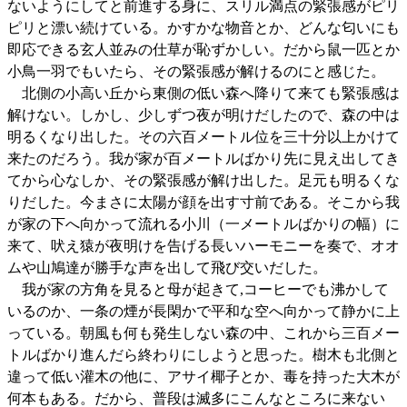
ないようにしてと前進する身に、スリル満点の緊張感がピリ
ピリと漂い続けている。かすかな物音とか、どんな匂いにも
即応できる玄人並みの仕草が恥ずかしい。だから鼠一匹とか
小鳥一羽でもいたら、その緊張感が解けるのにと感じた。
北側の小高い丘から東側の低い森へ降りて来ても緊張感は
解けない。しかし、少しずつ夜が明けだしたので、森の中は
明るくなり出した。その六百メートル位を三十分以上かけて
来たのだろう。我が家が百メートルばかり先に見え出してき
てから心なしか、その緊張感が解け出した。足元も明るくな
りだした。今まさに太陽が顔を出す寸前である。そこから我
が家の下へ向かって流れる小川（一メートルばかりの幅）に
来て、吠え猿が夜明けを告げる長いハーモニーを奏で、オオ
ムや山鳩達が勝手な声を出して飛び交いだした。
我が家の方角を見ると母が起きて,コーヒーでも沸かして
いるのか、一条の煙が長閑かで平和な空へ向かって静かに上
っている。朝風も何も発生しない森の中、これから三百メー
トルばかり進んだら終わりにしようと思った。樹木も北側と
違って低い灌木の他に、アサイ椰子とか、毒を持った大木が
何本もある。だから、普段は滅多にこんなところに来ない