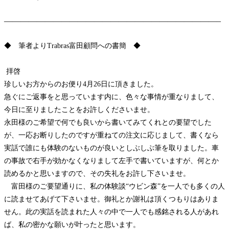
——————————————————————————–
◆ 筆者よりTrabras富田顧問への書簡 ◆
拝啓
珍しいお方からのお便り4月26日に頂きました。
急ぐにご返事をと思っています内に、色々な事情が重なりまして、
今日に至りましたことをお許しくださいませ。
永田様のご希望で何でも良いから書いてみてくれとの要望でした
が、一応お断りしたのですが重ねての注文に応じまして、書くなら
実話で誰にも体験のないものが良いとしぶしぶ筆を取りました。車
の事故で右手が効かなくなりまして左手で書いていますが、何とか
読めるかと思いますので、その失礼をお許し下さいませ。
富田様のご要望通りに、私の体験談“ウビン森”を一人でも多くの人
に読ませてあげて下さいませ。御礼とか謝礼は頂くつもりはありま
せん。此の実話を読まれた人々の中で一人でも感銘される人があれ
ば、私の密かな願いが叶ったと思います。