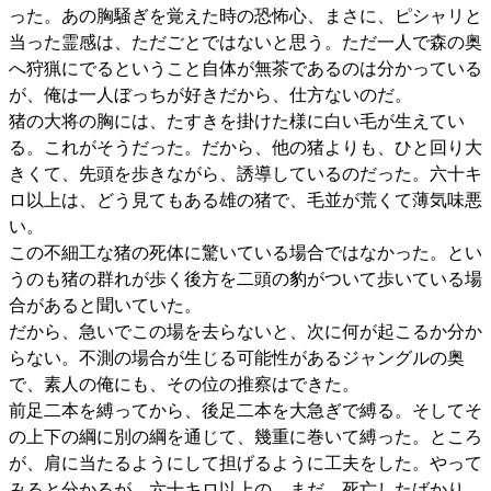
った。あの胸騒ぎを覚えた時の恐怖心、まさに、ピシャリと
当った霊感は、ただごとではないと思う。ただ一人で森の奥
へ狩猟にでるということ自体が無茶であるのは分かっている
が、俺は一人ぼっちが好きだから、仕方ないのだ。
猪の大将の胸には、たすきを掛けた様に白い毛が生えてい
る。これがそうだった。だから、他の猪よりも、ひと回り大
きくて、先頭を歩きながら、誘導しているのだった。六十キ
ロ以上は、どう見てもある雄の猪で、毛並が荒くて薄気味悪
い。
この不細工な猪の死体に驚いている場合ではなかった。とい
うのも猪の群れが歩く後方を二頭の豹がついて歩いている場
合があると聞いていた。
だから、急いでこの場を去らないと、次に何が起こるか分か
らない。不測の場合が生じる可能性があるジャングルの奥
で、素人の俺にも、その位の推察はできた。
前足二本を縛ってから、後足二本を大急ぎで縛る。そしてそ
の上下の綱に別の綱を通じて、幾重に巻いて縛った。ところ
が、肩に当たるようにして担げるように工夫をした。やって
みると分かるが、六十キロ以上の、まだ、死亡したばかり