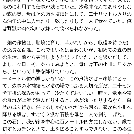
るのに利用する仕事が残っていた。冷蔵庫なんてありやしな
い森の奥、母はその肉を塩漬けにして、二十リットル入りの
石油缶の中に入れたり、乾したりして一人で食べていた。俺
は野獣の肉の匂いが嫌いで食べられなかった。
畑の作物は、順境に育ち、草がないから、収穫を待つだけ
の悠長な百姓。これでよいとは言わないが、初めての森の奥
の生活。前から実行しようと思っていたことを思いだして、
よし、今日こそ、やってみようと、母には下の小川に居るか
ら、といって土手を降りていった。
一メートル位の幅しかないが、この真清水は三家族にとっ
て、炊事の水補給と水浴の場でもある大切な所だ。二十セン
チ前後の深みがあって、冷たくておいしい。時々、豪雨や猪
の群れが上流で遊んだりすると、水が濁ったりするから、自
然の成り行きに任せるしかないのだから困る。家から小川へ
降りる坂は、すごく立派な石段を母と二人で創り上げた。
この石は、我が家を中心に百メートル四方にしかない。鍬で
耕すとカチンときて、土を掘ることすらできない。この移住