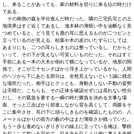
し、来ることがあっても、家の材料を切りに来る位の時だけ
である。
その南側の森を半分進んだ時だった。隣の三宅氏宅との土
地境界はすぐ近くであるし、潅木林の薄暗い中を油断なく見
つめていると、どう見ても鹿の耳に思えるものが二つピンと
立っているのが見える。枯葉や木の皮のいたずらにしては、
あまりにも、二つの耳らしきものは整っているし、だからと
いって、その下が見えない可笑しいものだった。それはすぐ
手前にある一本の大木が倒れて横になっているが、地形の関
係で、そこが三十センチばかり浮き上がっているから、人間
のヘソから下にあたる部分は、全然見えないという誠に残念
な場所だった。相手はヒクッとも、身動きしない不動の姿勢
は天晴だ。こちらも、その正体を確認せずには居れない性分
だし、その緊急を要する一瞬の時だ勝負を決める大事な場
面、そっと三歩ばかり前進しながら背を高くして、両眼をそ
こに集中させ、耳の下に頭らしきものを確認したものの、八
メートルばかりの前方の藪の中はまだ薄暗さが残っていた。
もう一歩も進めないぎりぎりの線上に立っている俺は、撃鉄
を起こして狙いを定めて、引き金を引くより他に考える余裕