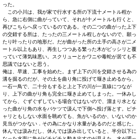
った。
この小川は、我が家で行水する所の下流十メートル程か
ら、急に右側に曲がっていて、それが十メートルも行くと、
再びこちらへ戻っているのである。その二つの曲がった上下
の交錯する所は、たったの三メートル程しかないので、願っ
たり叶ったりの地形だ。だが曲がった所の土手の高さが二メ
ートル以上もあり、再生しつつある繁った木がビッシリと覆
っていて薄気味悪い。スクリューとかワニや毒蛇が居ても不
思議ではないと思う。
俺は、早速、工事を始めた。まず上下の川を交錯させる為の
溝を掘るのだが、その土を曲り角に投げて堰き止めるから、
一石一鳥で、二十分もすると上と下の川が一直線につなが
り、上下の曲がり角も完全に堰き止めてしまった。一休みし
てから、ぐずぐずしている場合ではないので、溜まり水とな
った曲がり角の水をバケツで汲んで下側へ投げ落とす。ピチ
ャリともしない水面を眺めても、魚がいるのか、いないのか
見当がつかない．その為にかなり水量があるのだと感じた。
休んでは汲みだし、休んでは汲み出していると、半分以下に
なった水面に魚がピチピチと動き出すのが見えた。水が濁っ