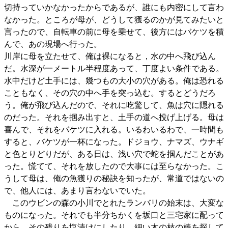
切持っていかなかったからであるが、誰にも内密にして言わ
なかった。ところが母が、どうして獲るのかが見てみたいと
言ったので、自転車の前に母を乗せて、後方にはバケツを積
んで、あの現場へ行った。
川岸に母を立たせて、俺は裸になると，水の中へ飛び込ん
だ。水深が一メートル半程度あって、丁度よい条件である。
水中だけど土手には、幾つもの大小の穴がある。俺は恐れる
こともなく、その穴の中へ手を突っ込む。するとどうだろ
う。俺が飛び込んだので、それに吃驚して、魚は穴に隠れる
のだった。それを掴み出すと、土手の道へ投げ上げる。母は
喜んで、それをバケツに入れる。いるわいるわで、一時間も
すると、バケツが一杯になった。ドジョウ、ナマズ、ウナギ
と色とりどりだが、ある日は、浅い穴で蛇を掴んだことがあ
った。慌てて、それを放したので大事には至らなかった。こ
うして母は、俺の魚獲りの秘訣を知ったが、常道ではないの
で、他人には、あまり言わないでいた。
このウビンの森の小川でとれたランバリの始末は、大変な
ものになった。それでも半分ちかくを坂口と三宅家に配って
から、その残りを塩漬けにしたり、細い木の枝の棒を探して