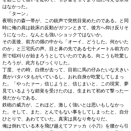
はなかった。
「ターン」
夜明けの森一帯が、この銃声で突然目覚めたのである。と同
時に俺の肩は銃床の反動がガツンときて、後方へ仰け反りそ
うになった。なんとも強いショックではないか。
その直後、前方の畑の中から「オーイ、どうした。何かいた
のか」と三宅氏の声。目と鼻の先である七十メートル前方の
所で稲刈りが始まろうとしていたのである。向こうも吃驚し
たろうが、此方もびっくりした。
丁度、その時、白煙が去って、目前に馬の仔みたいな大きい
鹿がバタバタもがいているし、おれ自身が吃驚してしまっ
た。「やったァー」信じようと、信じまいと、この現実、夢
見ているような錯覚を受けたのは、生まれて初めて撃った一
発だからである。
鉄砲の威力が、これほど、激しく強いとは思いもしなかっ
た。そして、また、とんでもない事をしてしまったと、自分
ひとりで、あわてていた。真実は異なり奇なりだ。
俺は倒れている木を飛び越えてファッカ（小刀）を腰から引