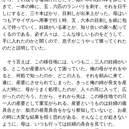
きて、一本の棒に、五，六匹のランバリを刺す。それを日干
しにすると、三十本ばかり、目刺しが出来上がった。母はい
つもアサイザルへ用事で行く時、五，六本の目刺しを紙に包
んで持っていく。妊婦がいる家とか、知り合いの家へ配って
くるのである。必ず人々は、こんな珍しいものをどうして、
手に入れたのかと聞くので、息子がこうやって獲ってくれた
のだと説明していた。
そう言えば、この移住地には、いつも二，三人の妊婦がい
る。ところが産婆がいなくて困っていた。俺の母がそれをや
ると、何処で知ったのか、どこの人も、それを頼みに来て、
遂に、産婆にさせられてしまった。きっと俺の姉が長女を産
んだ時に、母がうまく処理したのが、人々の耳に入って、広
がったのだろう。だから、それから先は、この移住地での只
一人の産婆として重宝がられる。産婆というものは妊婦の腹
具合とか、胎児の発育具合をかなり察知していないと、お産
の時に大変な結果を招く恐れがある。そんなことが起きない
ように、母は、いつも行っては妊婦の具合を見ていた。