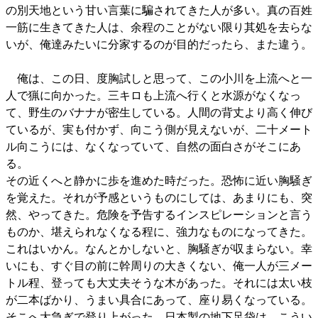
の別天地という甘い言葉に騙されてきた人が多い。真の百姓
一筋に生きてきた人は、余程のことがない限り其処を去らな
いが、俺達みたいに分家するのが目的だったら、また違う。
俺は、この日、度胸試しと思って、この小川を上流へと一
人で猟に向かった。三キロも上流へ行くと水源がなくなっ
て、野生のバナナが密生している。人間の背丈より高く伸び
ているが、実も付かず、向こう側が見えないが、二十メート
ル向こうには、なくなっていて、自然の面白さがそこにあ
る。
その近くへと静かに歩を進めた時だった。恐怖に近い胸騒ぎ
を覚えた。それが予感というものにしては、あまりにも、突
然、やってきた。危険を予告するインスピレーションと言う
ものか、堪えられなくなる程に、強力なものになってきた。
これはいかん。なんとかしないと、胸騒ぎが収まらない。幸
いにも、すぐ目の前に幹周りの大きくない、俺一人が三メー
トル程、登っても大丈夫そうな木があった。それには太い枝
が二本ばかり、うまい具合にあって、座り易くなっている。
そこへ大急ぎで登り上がった。日本製の地下足袋は、こうい