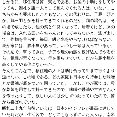
しかるに、移住者は皆、貧乏である。お産の手助けをしてや
っても、謝礼を誰一人として包んでくれる人は、いない。こ
ちらからも要求したこともない、その代わりに、子豚一頭と
か、鶏三羽とかを持ってきてくれるのだが、鶏の場合は、そ
の場で放したら、他の鶏と仲良くなって、居着くけど、豚の
場合は、入れる囲いをちゃんと作ってやらないと、逃げ出し
て、作物を荒らす。毎日、餌と水をやらなければならない。
我が家には、豚小屋があって、いつも一頭は入っているか、
その辺で、撃ってきたコチアや鹿の内臓を投げ込んでやるか
ら、気性が荒くなって、母を困らせていた。だから豚小屋を
高くしてやる他になかった。
そんなこんなで、移住地の人々は助け合って生きて行くより
道はない。この頃である。どの家庭も日本から持参した味噌
とか醤油が底をついて困っていた。しかし、わが家では、母
が麹菌を用意して持ってきたので、味噌や醤油や甘酒なんか
を作ったりして、欲しい人には少しずつ配っていたので、皆
から喜ばれていた、
昭和二十九年前後といえば、日本のインフレが最高に達して
いた時だが、生活苦で、どうにもならずにいた人々は、南米