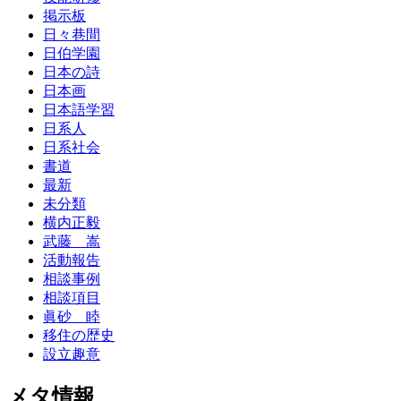
掲示板
日々巷間
日伯学園
日本の詩
日本画
日本語学習
日系人
日系社会
書道
最新
未分類
横内正毅
武藤 嵩
活動報告
相談事例
相談項目
眞砂 睦
移住の歴史
設立趣意
メタ情報