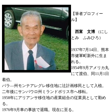
【筆者プロフィー
ル】
西富 文博
（にし
とみ ふみひろ）
1937年7月14日、熊本
市健軍町新外に生ま
れる。
1954年9月アメリカ丸
にて渡伯、同11月1日
着伯。
パラ―州モンテアレグレ移住地に辻計画移民として入植。
二年後にサンパウロ州ミランドポリス市へ移転。
1958年にアリアンサ移住地の産業組合の従業員として勤め
る。
1976年9月車の事故で退職。現在に至る。