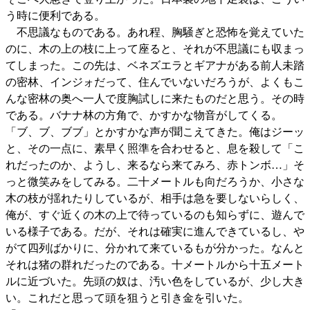
う時に便利である。
不思議なものである。あれ程、胸騒ぎと恐怖を覚えていた
のに、木の上の枝に上って座ると、それが不思議にも収まっ
てしまった。この先は、ベネズエラとギアナがある前人未踏
の密林、インジォだって、住んでいないだろうが、よくもこ
んな密林の奥へ一人で度胸試しに来たものだと思う。その時
である。バナナ林の方角で、かすかな物音がしてくる。
「ブ、ブ、ブブ」とかすかな声が聞こえてきた。俺はジーッ
と、その一点に、素早く照準を合わせると、息を殺して「こ
れだったのか、ようし、来るなら来てみろ、赤トンボ…」そ
っと微笑みをしてみる。二十メートルも向だろうか、小さな
木の枝が揺れたりしているが、相手は急を要しないらしく、
俺が、すぐ近くの木の上で待っているのも知らずに、遊んで
いる様子である。だが、それは確実に進んできているし、や
がて四列ばかりに、分かれて来ているもが分かった。なんと
それは猪の群れだったのである。十メートルから十五メート
ルに近づいた。先頭の奴は、汚い色をしているが、少し大き
い。これだと思って頭を狙うと引き金を引いた。