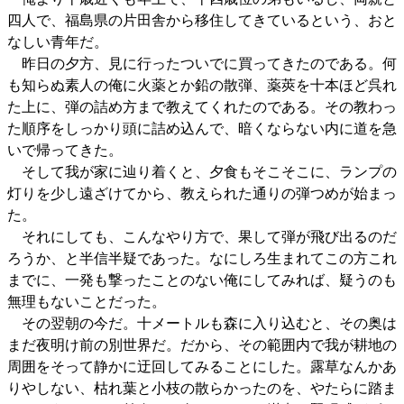
四人で、福島県の片田舎から移住してきているという、おと
なしい青年だ。
昨日の夕方、見に行ったついでに買ってきたのである。何
も知らぬ素人の俺に火薬とか鉛の散弾、薬莢を十本ほど呉れ
た上に、弾の詰め方まで教えてくれたのである。その教わっ
た順序をしっかり頭に詰め込んで、暗くならない内に道を急
いで帰ってきた。
そして我が家に辿り着くと、夕食もそこそこに、ランプの
灯りを少し遠ざけてから、教えられた通りの弾つめが始まっ
た。
それにしても、こんなやり方で、果して弾が飛び出るのだ
ろうか、と半信半疑であった。なにしろ生まれてこの方これ
までに、一発も撃ったことのない俺にしてみれば、疑うのも
無理もないことだった。
その翌朝の今だ。十メートルも森に入り込むと、その奥は
まだ夜明け前の別世界だ。だから、その範囲内で我が耕地の
周囲をそって静かに迂回してみることにした。露草なんかあ
りやしない、枯れ葉と小枝の散らかったのを、やたらに踏ま