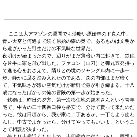
——————————————————————————–
ここは大アマゾンの昼間でも薄暗い原始林のド真ん中、
青い大空と何処まで続く原始の森の奥で、あるものは文明か
ら遠ざかった野生だけの不気味な世界だ。
夜明けが始まったので、辺りがまだ薄暗い内に起きて、鉄砲
を片手に家を飛び出した。ファコン（山刀）と弾丸五発持っ
て逸る心をおさえて、隣りとの境のジャングル内に一歩一
歩、静かに足を踏み入れたのである。森の内部はまだ暗く
て、不気味さが漂い空気だけが新鮮で身が引き締まる。十八
歳になったばかりの俺の冒険の第一歩が始まった。
鉄砲は、昨日の夕方、第一次移住地の曾木さんという青年
宅で、中古の二十四番口径を格安で、分けて貰って来たのだ
った。彼は日頃から、我が家に二丁あるが、一丁もよう使わ
んし、中古でよかったら、分けてやってもいいよ、というこ
とで相談が決まった。
俺より十歳近くも年上で、十四歳位の弟もいるし、両親と