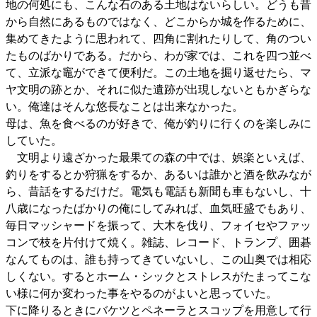
地の何処にも、こんな石のある土地はないらしい。どうも昔
から自然にあるものではなく、どこからか城を作るために、
集めてきたように思われて、四角に割れたりして、角のつい
たものばかりである。だから、わが家では、これを四つ並べ
て、立派な竈ができて便利だ。この土地を掘り返せたら、マ
ヤ文明の跡とか、それに似た遺跡が出現しないともかぎらな
い。俺達はそんな悠長なことは出来なかった。
母は、魚を食べるのが好きで、俺が釣りに行くのを楽しみに
していた。
文明より遠ざかった最果ての森の中では、娯楽といえば、
釣りをするとか狩猟をするか、あるいは誰かと酒を飲みなが
ら、昔話をするだけだ。電気も電話も新聞も車もないし、十
八歳になったばかりの俺にしてみれば、血気旺盛でもあり、
毎日マッシャードを振って、大木を伐り、フォイセやファッ
コンで枝を片付けて焼く。雑誌、レコード、トランプ、囲碁
なんてものは、誰も持ってきていないし、この山奥では相応
しくない。するとホーム・シックとストレスがたまってこな
い様に何か変わった事をやるのがよいと思っていた。
下に降りるときにバケツとペネーラとスコップを用意して行