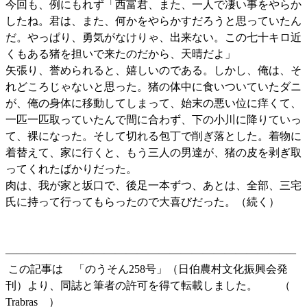
今回も、例にもれず「西富君、また、一人で凄い事をやらか
したね。君は、また、何かをやらかすだろうと思っていたん
だ。やっぱり、勇気がなけりゃ、出来ない。この七十キロ近
くもある猪を担いで来たのだから、天晴だよ」
矢張り、誉められると、嬉しいのである。しかし、俺は、そ
れどころじゃないと思った。猪の体中に食いついていたダニ
が、俺の身体に移動してしまって、始末の悪い位に痒くて、
一匹一匹取っていたんで間に合わず、下の小川に降りていっ
て、裸になった。そして切れる包丁で削ぎ落とした。着物に
着替えて、家に行くと、もう三人の男達が、猪の皮を剥ぎ取
ってくれたばかりだった。
肉は、我が家と坂口で、後足一本ずつ、あとは、全部、三宅
氏に持って行ってもらったので大喜びだった。（続く）
——————————————————————————–
この記事は 「のうそん258号」（日伯農村文化振興会発
刊）より、同誌と筆者の許可を得て転載しました。 （
Trabras ）