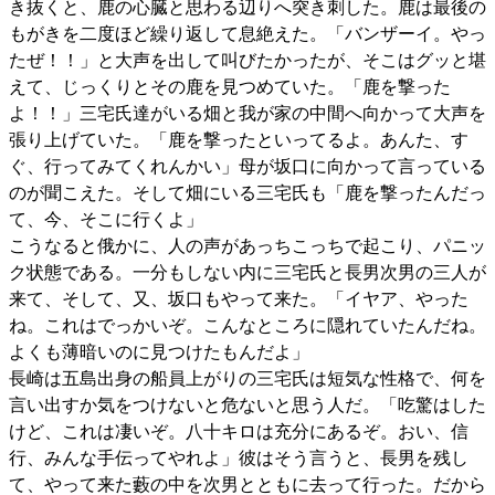
き抜くと、鹿の心臓と思わる辺りへ突き刺した。鹿は最後の
もがきを二度ほど繰り返して息絶えた。「バンザーイ。やっ
たぜ！！」と大声を出して叫びたかったが、そこはグッと堪
えて、じっくりとその鹿を見つめていた。「鹿を撃った
よ！！」三宅氏達がいる畑と我が家の中間へ向かって大声を
張り上げていた。「鹿を撃ったといってるよ。あんた、す
ぐ、行ってみてくれんかい」母が坂口に向かって言っている
のが聞こえた。そして畑にいる三宅氏も「鹿を撃ったんだっ
て、今、そこに行くよ」
こうなると俄かに、人の声があっちこっちで起こり、パニッ
ク状態である。一分もしない内に三宅氏と長男次男の三人が
来て、そして、又、坂口もやって来た。「イヤア、やった
ね。これはでっかいぞ。こんなところに隠れていたんだね。
よくも薄暗いのに見つけたもんだよ」
長崎は五島出身の船員上がりの三宅氏は短気な性格で、何を
言い出すか気をつけないと危ないと思う人だ。「吃驚はした
けど、これは凄いぞ。八十キロは充分にあるぞ。おい、信
行、みんな手伝ってやれよ」彼はそう言うと、長男を残し
て、やって来た藪の中を次男とともに去って行った。だから