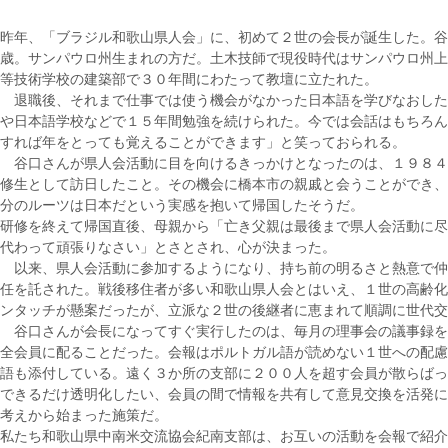
昨年、「ブラジル和歌山県人会」に、初めて２世の会長が誕生した。谷
歳。サンパウロ州生まれの方だ。土木技師で現役時代はサンパウロ州上
等技術学校の建築部で３０年間にわたって教壇に立たれた。
退職後、それまで仕事では使う機会がなかった日本語を学びなおした
や日本語学校などで１５年間勉強を続けられた。今では会話はもちろん
すれば年をとっても覚えることができます」と笑っておられる。
谷口さんが県人会活動に目を向けるきっかけとなったのは、１９８４
修生として訪日したこと。その機会に橋本市の親戚と会うことができ、
分のルーツは日本だという実感を抱いて帰国したそうだ。
研修を終えて帰国直後、母親から「亡き父親は最後まで県人会活動に尽
代わって頑張りなさい」とさとされ、心が決まった。
以来、県人会活動に参加するようになり、持ち前の明るさと熱意で仲
任を託された。戦後移住者が多い和歌山県人会とはいえ、１世の高齢化
ンタッチが懸案だったが、立派な２世の後継者に恵まれて順調に世代交
谷口さんが会長になってすぐ実行したのは、毎月の理事会の議事録を
全会員に配ることだった。会報はポルトガル語が読めない１世への配慮
語も添付している。遠く３か所の支部に２００人を超す会員が散らばっ
できるだけ透明化したい、会員の間で情報を共有して意見交換を活発に
考えから始まった施策だ。
私たち和歌山県中南米交流協会紀南支部は、お互いの活動を会報で紹介