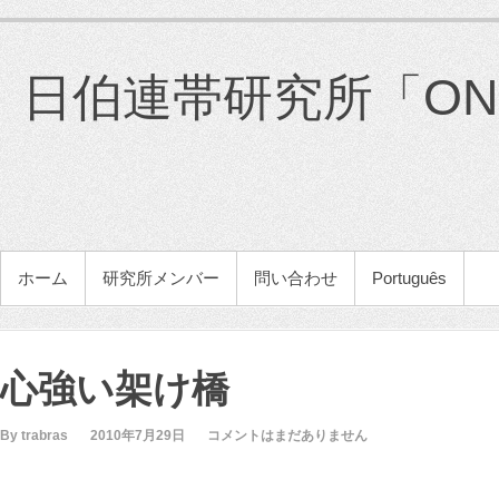
コ
ン
テ
日伯連帯研究所「ONG 
ン
ツ
へ
ス
キ
ッ
プ
メインメニュー
ホーム
研究所メンバー
問い合わせ
Português
心強い架け橋
By trabras
2010年7月29日
コメントはまだありません
眞砂 