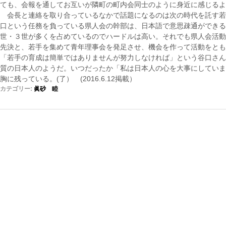
ても、会報を通してお互いが隣町の町内会同士のように身近に感じるよ
会長と連絡を取り合っているなかで話題になるのは次の時代を託す若
口という任務を負っている県人会の幹部は、日本語で意思疎通ができる
世・３世が多くを占めているのでハードルは高い。それでも県人会活動
先決と、若手を集めて青年理事会を発足させ、機会を作って活動をとも
「若手の育成は簡単ではありませんが努力しなければ」という谷口さん
質の日本人のようだ。いつだったか「私は日本人の心を大事にしていま
胸に残っている。(了） (2016.6.12掲載）
カテゴリー:
眞砂 睦