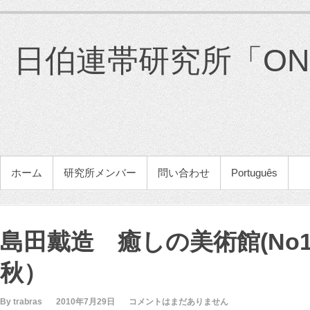
コ
ン
テ
日伯連帯研究所「ONG 
ン
ツ
へ
ス
キ
ッ
プ
メインメニュー
ホーム
研究所メンバー
問い合わせ
Português
島田戴造 癒しの美術館(No1
秋）
By trabras
2010年7月29日
コメントはまだありません