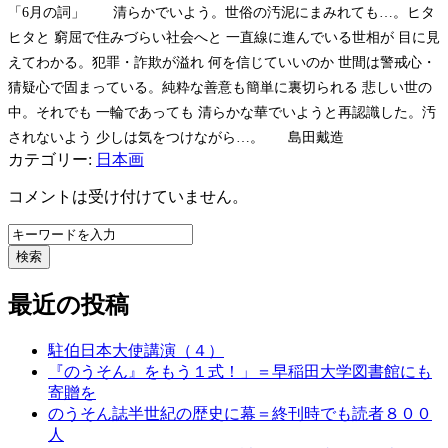
「6月の詞」 清らかでいよう。世俗の汚泥にまみれても…。ヒタ
ヒタと 窮屈で住みづらい社会へと 一直線に進んでいる世相が 目に見
えてわかる。犯罪・詐欺が溢れ 何を信じていいのか 世間は警戒心・
猜疑心で固まっている。純粋な善意も簡単に裏切られる 悲しい世の
中。それでも 一輪であっても 清らかな華でいようと再認識した。汚
されないよう 少しは気をつけながら…。 島田戴造
カテゴリー:
日本画
コメントは受け付けていません。
検索
最近の投稿
駐伯日本大使講演（４）
『のうそん』をもう１式！」＝早稲田大学図書館にも
寄贈を
のうそん誌半世紀の歴史に幕＝終刊時でも読者８００
人