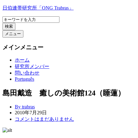
コ
日伯連帯研究所「ONG Trabras」
ン
テ
検索
ン
ツ
メニュー
へ
ス
メインメニュー
キ
ッ
ホーム
プ
研究所メンバー
問い合わせ
Português
島田戴造 癒しの美術館124（睡蓮）
By trabras
2010年7月29日
コメントはまだありません