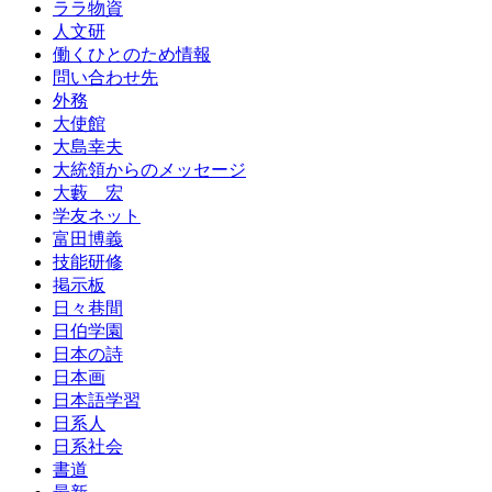
ララ物資
人文研
働くひとのため情報
問い合わせ先
外務
大使館
大島幸夫
大統領からのメッセージ
大藪 宏
学友ネット
富田博義
技能研修
掲示板
日々巷間
日伯学園
日本の詩
日本画
日本語学習
日系人
日系社会
書道