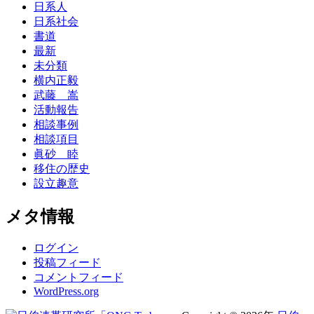
日系人
日系社会
書道
最新
未分類
横内正毅
武藤 嵩
活動報告
相談事例
相談項目
眞砂 睦
移住の歴史
設立趣意
メタ情報
ログイン
投稿フィード
コメントフィード
WordPress.org