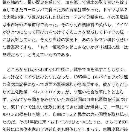
気を強めた。長い歴史を通して、血を流して領土の取り合いを繰り
返してきたヨーロッパで育った男の言葉は重かった。ドイツは第２
次大戦の後、ソ連がおろした鉄のカーテンで分断され、その国境線
は東西冷戦の最前線であった。そのうえ西側陣営の英仏も、ドイツ
がひとつになって再び力をつけてくることを警戒してドイツの統一
には反対していた。そんな当時の状況下、あのゲルマン魂おうせい
な音楽家ですら、「もう一度戦争を起こさないかぎり祖国の統一は
無理だろう」と考えていたのである。
ところがそれからわずか
10年後に、戦争で血を流すこともなく、
あっけなくドイツはひとつになった。1985年にゴルバチョフがソ連
共産党書記長になって東西の緊張緩和が急進展する。彼がうちだし
た民主化政策「ペレストロイカ」が、ソ連の社会改革にとどまら
ず、かねてから動きをみせていた東欧諸国の自由化運動を活気づけ
た。東ドイツでは長い圧政に耐えてきた国民が爆発して、一気にベ
ルリンの壁を打ち壊した。自由にうえた民衆の力が国境を取り払っ
たのだ。その1年後に東・西ドイツはひとつになった。さらにその1
年後には東側本家のソ連邦自身も解体してしまって、東西冷戦が終