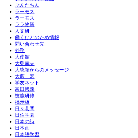
ぶんたちん
ラーモス
ラーモス
ララ物資
人文研
働くひとのため情報
問い合わせ先
外務
大使館
大島幸夫
大統領からのメッセージ
大藪 宏
学友ネット
富田博義
技能研修
掲示板
日々巷間
日伯学園
日本の詩
日本画
日本語学習