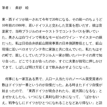
筆者： 眞砂 睦
東・西ドイツが統一されて今年で
20年になる。その統一のちょうど
10年前の1980年、若いドイツ人と交わした言葉を想いだす。彼は音
楽家で、当時ブラジルのオーケストラでコントラバスを弾いてい
た。奥さんは白ワインで有名なモーゼルのワイン・マイスターの娘
だった。私は日伯合弁鉄鉱山開発事業の日本側調整役として、鉱山
現場に近いベロオリゾンテ市に家族と共に住んでいた。私たちはそ
の町で、親しくしていたブラジル人一家が開いたパーテイの席で知
り合った。どこでうまが合ったのか、すぐに夫妻が拙宅に押しかけ
てきて、しばしば明け方近くまで飲みあかすようになった。
何事にも一家言ある男で、人口一人当たりのノーベル賞受賞者の
数はドイツが一番というのが自慢だった。ある時またドイツ自慢が
始まったので、「東西ドイツが統合されたら、超大国になるな」と
まぜかえしたら、いつになく真剣な顔つきになって、「ばかをい
え。戦争なしにドイツがひとつになれることなどあり得ない」と語