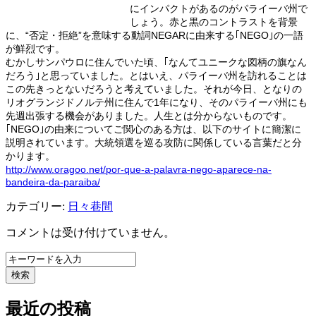
にインパクトがあるのがパライーバ州で
しょう。赤と黒のコントラストを背景
に、“否定・拒絶”を意味する動詞NEGARに由来する｢NEGO｣の一語
が鮮烈です。
むかしサンパウロに住んでいた頃、｢なんてユニークな図柄の旗なん
だろう｣と思っていました。とはいえ、パライーバ州を訪れることは
この先きっとないだろうと考えていました。それが今日、となりの
リオグランジドノルテ州に住んで1年になり、そのパライーバ州にも
先週出張する機会がありました。人生とは分からないものです。
｢NEGO｣の由来についてご関心のある方は、以下のサイトに簡潔に
説明されています。大統領選を巡る攻防に関係している言葉だと分
かります。
http://www.oragoo.net/por-que-a-palavra-nego-aparece-na-
bandeira-da-paraiba/
カテゴリー:
日々巷間
コメントは受け付けていません。
検索
最近の投稿