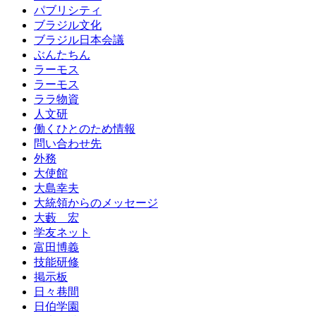
パブリシティ
ブラジル文化
ブラジル日本会議
ぶんたちん
ラーモス
ラーモス
ララ物資
人文研
働くひとのため情報
問い合わせ先
外務
大使館
大島幸夫
大統領からのメッセージ
大藪 宏
学友ネット
富田博義
技能研修
掲示板
日々巷間
日伯学園