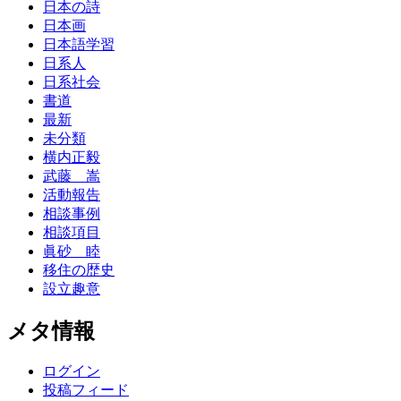
日本の詩
日本画
日本語学習
日系人
日系社会
書道
最新
未分類
横内正毅
武藤 嵩
活動報告
相談事例
相談項目
眞砂 睦
移住の歴史
設立趣意
メタ情報
ログイン
投稿フィード