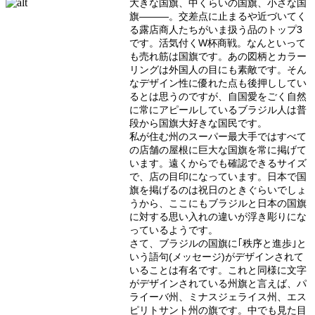
大きな国旗、中くらいの国旗、小さな国
旗―――。交差点に止まるや近づいてく
る露店商人たちがいま扱う品のトップ3
です。活気付くW杯商戦。なんといって
も売れ筋は国旗です。あの図柄とカラー
リングは外国人の目にも素敵です。そん
なデザイン性に優れた点も後押ししてい
るとは思うのですが、自国愛をごく自然
に常にアピールしているブラジル人は普
段から国旗大好きな国民です。
私が住む州のスーパー最大手ではすべて
の店舗の屋根に巨大な国旗を常に掲げて
います。遠くからでも確認できるサイズ
で、店の目印になっています。日本で国
旗を掲げるのは祝日のときぐらいでしょ
うから、ここにもブラジルと日本の国旗
に対する思い入れの違いが浮き彫りにな
っているようです。
さて、ブラジルの国旗に｢秩序と進歩｣と
いう語句(メッセージ)がデザインされて
いることは有名です。これと同様に文字
がデザインされている州旗と言えば、パ
ライーバ州、ミナスジェライス州、エス
ピリトサント州の旗です。中でも見た目