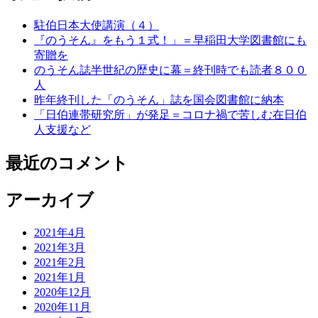
駐伯日本大使講演（４）
『のうそん』をもう１式！」＝早稲田大学図書館にも
寄贈を
のうそん誌半世紀の歴史に幕＝終刊時でも読者８００
人
昨年終刊した「のうそん」誌を国会図書館に納本
「日伯連帯研究所」が発足＝コロナ禍で苦しむ在日伯
人支援など
最近のコメント
アーカイブ
2021年4月
2021年3月
2021年2月
2021年1月
2020年12月
2020年11月