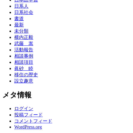
日系人
日系社会
書道
最新
未分類
横内正毅
武藤 嵩
活動報告
相談事例
相談項目
眞砂 睦
移住の歴史
設立趣意
メタ情報
ログイン
投稿フィード
コメントフィード
WordPress.org