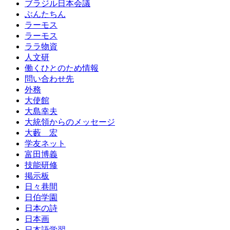
ブラジル日本会議
ぶんたちん
ラーモス
ラーモス
ララ物資
人文研
働くひとのため情報
問い合わせ先
外務
大使館
大島幸夫
大統領からのメッセージ
大藪 宏
学友ネット
富田博義
技能研修
掲示板
日々巷間
日伯学園
日本の詩
日本画
日本語学習