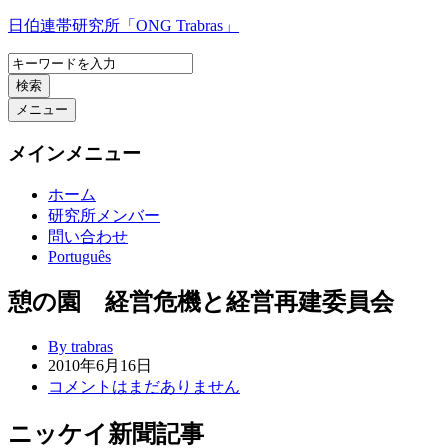
コ
日伯連帯研究所「ONG Trabras」
ン
テ
検索
ン
ツ
メニュー
へ
ス
メインメニュー
キ
ッ
ホーム
プ
研究所メンバー
問い合わせ
Português
憩の園 経営危機と経営再建委員会
By trabras
2010年6月16日
コメントはまだありません
ニッケイ新聞記事