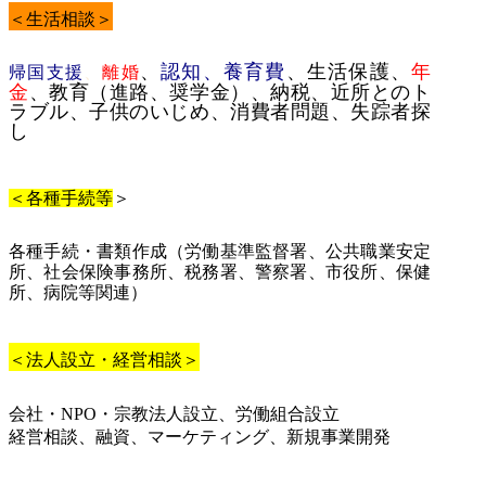
＜生活相談＞
、
認知、養育費
、生活保護
、
年
帰国支援
、
離婚
金
、教育（進路、奨学金）、納税、近所とのト
ラブル、子供のいじめ、消費者問題、失踪者探
し
＜各種手続等
＞
各種手続・書類作成（労働基準監督署、公共職業安定
所、社会保険事務所、税務署、警察署、市役所、保健
所、病院等関連）
＜法人設立・経営相談＞
会社・
NPO
・宗教法人設立、労働組合設立
経営相談、融資、マーケティング、新規事業開発