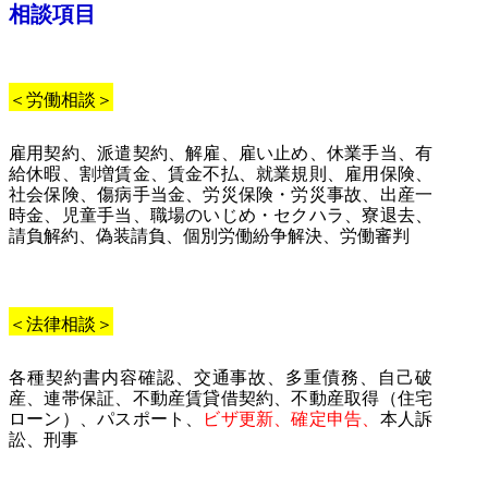
相談項目
＜労働相談＞
雇用契約、派遣契約、解雇、雇い止め、休業手当、有
給休暇、割増賃金、賃金不払、就業規則、雇用保険、
社会保険、傷病手当金、労災保険・労災事故、出産一
時金、児童手当、職場のいじめ・セクハラ、寮退去、
請負解約、偽装請負、個別労働紛争解決、労働審判
＜法律相談＞
各種契約書内容確認、交通事故、多重債務、自己破
産、連帯保証、不動産賃貸借契約、不動産取得（住宅
ローン）、パスポート、
ビザ更新、確定申告、
本人訴
訟、刑事