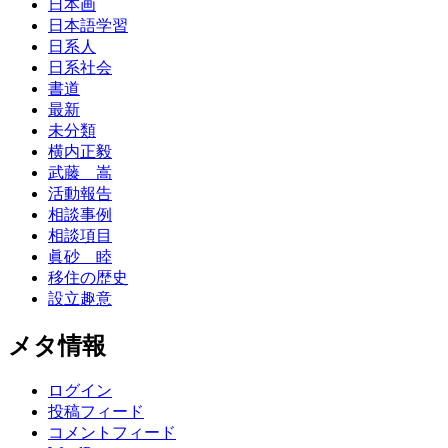
日本画
日本語学習
日系人
日系社会
書道
最新
未分類
横内正毅
武藤 嵩
活動報告
相談事例
相談項目
眞砂 睦
移住の歴史
設立趣意
メタ情報
ログイン
投稿フィード
コメントフィード