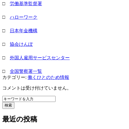
□
労働基準監督署
□
ハローワーク
□
日本年金機構
□
協会けんぽ
□
外国人雇用サービスセンター
□
全国警察署一覧
カテゴリー:
働くひとのため情報
コメントは受け付けていません。
検索
最近の投稿