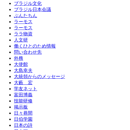
ブラジル文化
ブラジル日本会議
ぶんたちん
ラーモス
ラーモス
ララ物資
人文研
働くひとのため情報
問い合わせ先
外務
大使館
大島幸夫
大統領からのメッセージ
大藪 宏
学友ネット
富田博義
技能研修
掲示板
日々巷間
日伯学園
日本の詩