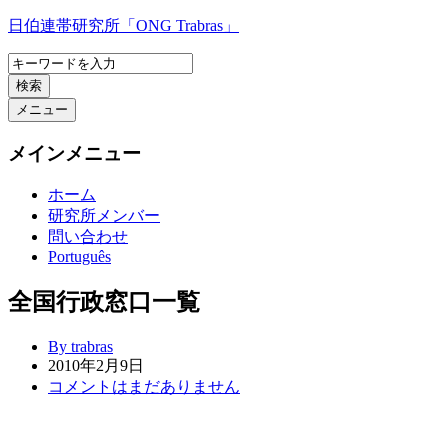
コ
日伯連帯研究所「ONG Trabras」
ン
テ
検索
ン
ツ
メニュー
へ
ス
メインメニュー
キ
ッ
ホーム
プ
研究所メンバー
問い合わせ
Português
全国行政窓口一覧
By trabras
2010年2月9日
コメントはまだありません