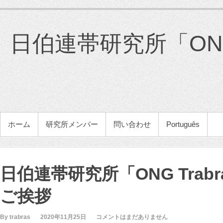
コ
ン
テ
日伯連帯研究所「ONG 
ン
ツ
へ
ス
キ
ッ
プ
メインメニュー
ホーム
研究所メンバー
問い合わせ
Português
日伯連帯研究所「ONG Trab
ご挨拶
By trabras
2020年11月25日
コメントはまだありません