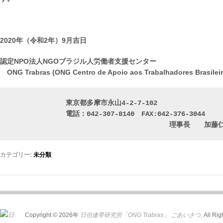
敬
2020年（令和2年）9月吉日
認定NPO法人NGOブラジル人労働者支援センター
ONG Trabras (ONG Centro de Apoio aos Trabalhadores Brasileir
東京都多摩市永山4-2-7-102

　　　　　　　　電話：042-307-8140　FAX:042-376-3044

                            
カテゴリー:
未分類
Copyright © 2026年
日伯連帯研究所「ONG Trabras」
ごあいさつ
. All Ri