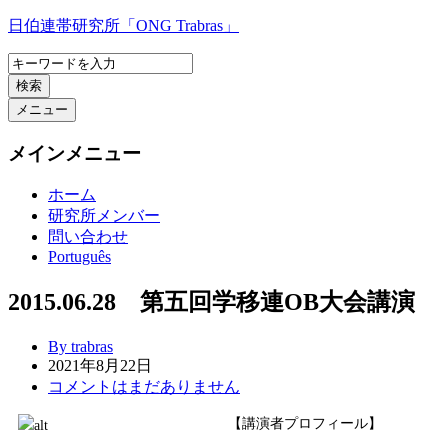
コ
日伯連帯研究所「ONG Trabras」
ン
テ
検索
ン
ツ
メニュー
へ
ス
メインメニュー
キ
ッ
ホーム
プ
研究所メンバー
問い合わせ
Português
2015.06.28 第五回学移連OB大会講演
By trabras
2021年8月22日
コメントはまだありません
【講演者プロフィール】