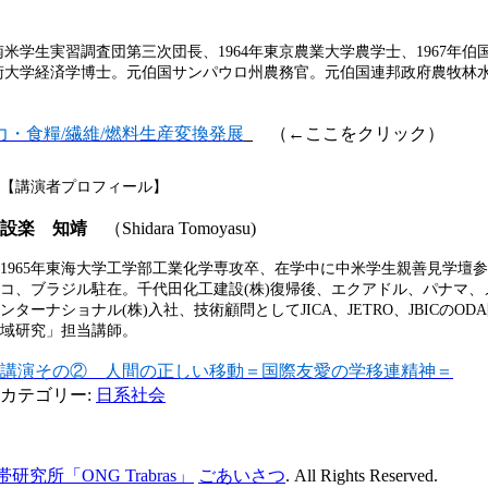
米学生実習調査団第三次団長、1964年東京農業大学農学士、1967年
技術大学経済学博士。元伯国サンパウロ州農務官。元伯国連邦政府農牧林
・食糧/繊維/燃料生産変換発展
（←ここをクリック）
【講演者プロフィール】
設楽 知靖
（Shidara Tomoyasu)
1965年東海大学工学部工業化学専攻卒、在学中に中米学生親善見学壇参加。
コ、ブラジル駐在。千代田化工建設(株)復帰後、エクアドル、パナマ、メ
ンターナショナル(株)入社、技術顧問としてJICA、JETRO、JBICの
域研究」担当講師。
講演その② 人間の正しい移動＝国際友愛の学移連精神＝
カテゴリー:
日系社会
研究所「ONG Trabras」
ごあいさつ
. All Rights Reserved.