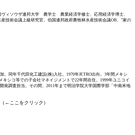
伯国ヴィソウザ連邦大学 農学士 農業経済学修士、
応用経済学博士、
水産技術会議上級研究官。伯国連邦政府農牧林水産技術会議OB、”家の
同年千代田化工建設(株)入社。1970年JETRO出向。3年間メキシ
キシコ等での子会社マネイジメントで22年間在住。1999年ユニコイ
ODA開発調査担当。その間、2011年まで明治学院大学国際学部「中南米地
（←ここをクリック）