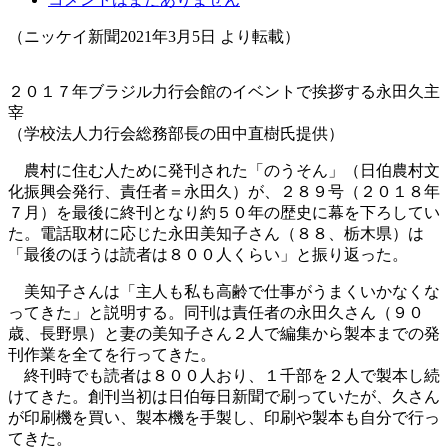
（ニッケイ新聞2021年3月5日 より転載）
２０１７年ブラジル力行会館のイベントで挨拶する永田久主
宰
（学校法人力行会総務部長の田中直樹氏提供）
農村に住む人ために発刊された「のうそん」（日伯農村文
化振興会発行、責任者＝永田久）が、２８９号（２０１８年
７月）を最後に終刊となり約５０年の歴史に幕を下ろしてい
た。電話取材に応じた永田美知子さん（８８、栃木県）は
「最後のほうは読者は８００人くらい」と振り返った。
美知子さんは「主人も私も高齢で仕事がうまくいかなくな
ってきた」と説明する。同刊は責任者の永田久さん（９０
歳、長野県）と妻の美知子さん２人で編集から製本までの発
刊作業を全てを行ってきた。
終刊時でも読者は８００人おり、１千部を２人で製本し続
けてきた。創刊当初は日伯毎日新聞で刷っていたが、久さん
が印刷機を買い、製本機を手製し、印刷や製本も自分で行っ
てきた。