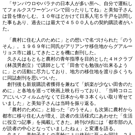
「サンパウロやパラナの日本人が多い所へ、自分で運転し
てフォルクスワーゲンバンで回ったりしてね」と美知子さん
は昔を懐かしむ。１０年ほどかけて日系人宅５千戸を訪問し
た事もあり、過去には最大で４５００人もの契約購読者がい
た。
「農村に住む人のために」との想いで名づけられた「のう
そん」。１９６９年に同氏がアリアンサ移住地からグアルー
リョス市に越してきたことを機に創刊した。
久さんはもともと農村の青年指導を目的とした４Ｈクラブ
（林茂男創立）で講師として「田舎でも勉強が出来るよう
に」との活動に尽力しており、地方の移住地を渡り歩くうち
に同誌創刊を思いついた。
創刊後も新規購読者獲得を兼ねて「娯楽が少ない田舎のた
めに」と各地を巡って映画上映も行っており、「当時コロニ
アにいいフィルムがなくて日本から年３本くらい取り寄せて
いました」と美知子さんは当時を振り返る。
「農村のために」と始った「のうそん」も次第に農村から
都市に移り住む人が増え、読者の生活様式にあわせた「生活
に役立つ記事」を掲載してきた。終刊の頃には「都市部の人
が読者の中心となっていましたねぇ」と変遷を語る。
久さん、美知子さんの高齢により終刊に至った同誌。２人