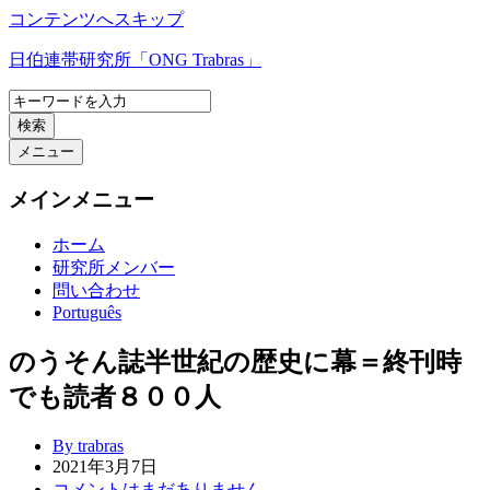
コンテンツへスキップ
日伯連帯研究所「ONG Trabras」
検索
メニュー
メインメニュー
ホーム
研究所メンバー
問い合わせ
Português
のうそん誌半世紀の歴史に幕＝終刊時
でも読者８００人
By trabras
2021年3月7日
コメントはまだありません