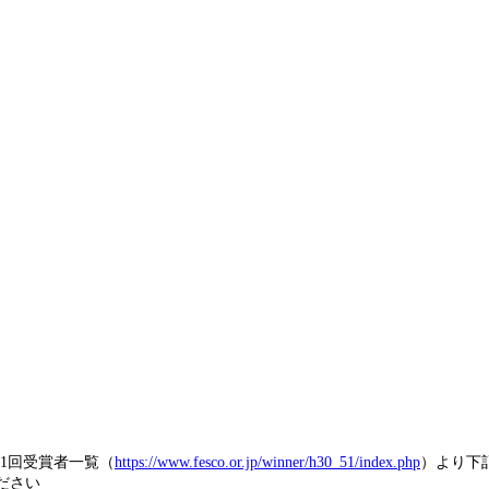
1回受賞者一覧（
https://www.fesco.or.jp/winner/h30_51/index.php
）
より下
ださい