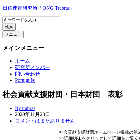
コ
日伯連帯研究所「ONG Trabras」
ン
テ
検索
ン
ツ
メニュー
へ
ス
メインメニュー
キ
ッ
ホーム
プ
研究所メンバー
問い合わせ
Português
社会貢献支援財団・日本財団 表彰
By trabras
2020年11月23日
コメントはまだありません
社
会貢献支援財団ホームページ掲載の第5
>>詳細URLをクリックして詳細をご覧く