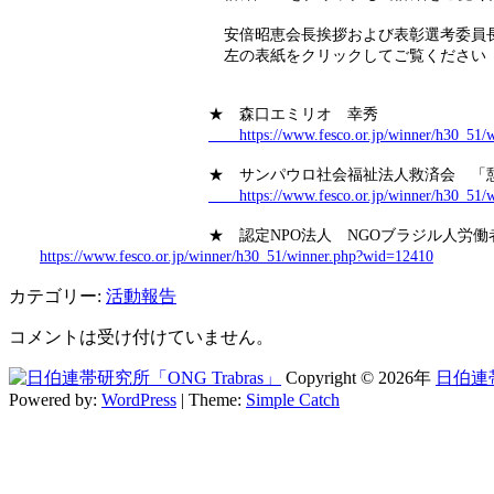
安倍昭恵会長挨拶および表彰選考委員
左の表紙をクリックしてご覧ください
★ 森口エミリオ 幸秀
https://www.fesco.or.jp/winner/h30_51/w
★ サンパウロ社会福祉法人救済会 
https://www.fesco.or.jp/winner/h30_51/w
★ 認定NPO法人 NGOブラジル人
https://www.fesco.or.jp/winner/h30_51/winner.php?wid=12410
カテゴリー:
活動報告
コメントは受け付けていません。
Copyright © 2026年
日伯連帯
Powered by:
WordPress
| Theme:
Simple Catch